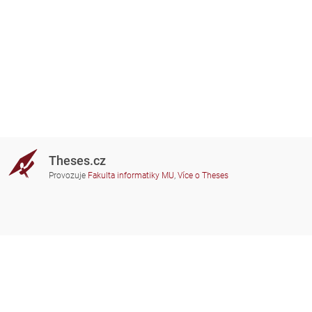
Theses.cz
Provozuje
Fakulta informatiky MU
,
Více o Theses
Potřebujete poradit?
Zapojené školy
theses@fi.muni.cz
Správci zapojených škol