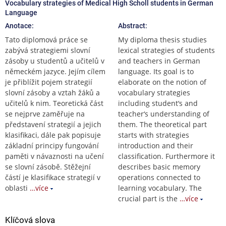
Vocabulary strategies of Medical High Scholl students in German
Language
Anotace:
Abstract:
Tato diplomová práce se
My diploma thesis studies
zabývá strategiemi slovní
lexical strategies of students
zásoby u studentů a učitelů v
and teachers in German
německém jazyce. Jejím cílem
language. Its goal is to
je přiblížit pojem strategií
elaborate on the notion of
slovní zásoby a vztah žáků a
vocabulary strategies
učitelů k nim. Teoretická část
including student‘s and
se nejprve zaměřuje na
teacher‘s understanding of
představení strategií a jejich
them. The theoretical part
klasifikaci, dále pak popisuje
starts with strategies
základní principy fungování
introduction and their
paměti v návaznosti na učení
classification. Furthermore it
se slovní zásobě. Stěžejní
describes basic memory
částí je klasifikace strategií v
operations connected to
oblasti
…více
learning vocabulary. The
crucial part is the
…více
Klíčová slova