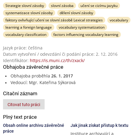
Strategie slovní zásoby
slovní zásoba
učení se cizímu jazyku
systematizace slovní zásoby
dělení slovní zásoby
faktory ovlivňující učení se slovní zásobě Lexical strategies
vocabulary
learning a foreign language
vocabulary systematization
vocabulary classification
factors influencing vocabulary learning
Jazyk práce: čeština
Datum vytvoření / odevzdání či podání práce: 2. 12. 2016
Identifikátor:
https://is.muni.cz/th/zxack/
Obhajoba závěrečné práce
Obhajoba proběhla
26. 1. 2017
Vedoucí: Mgr. Kateřina Sýkorová
Citační záznam
Citovat tuto práci
Plný text práce
Obsah online archivu závěrečné
Jak jinak získat přístup k textu
práce
Instituce archivující a