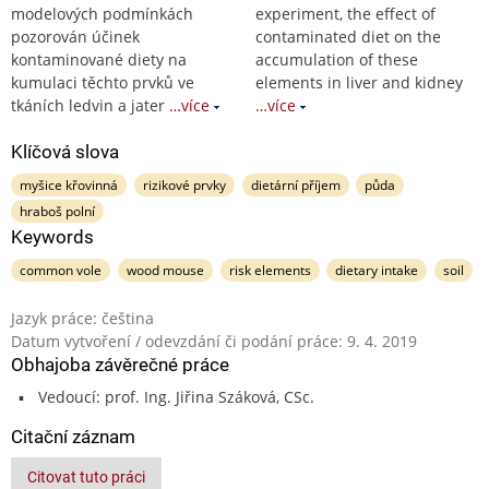
modelových podmínkách
experiment, the effect of
pozorován účinek
contaminated diet on the
kontaminované diety na
accumulation of these
kumulaci těchto prvků ve
elements in liver and kidney
tkáních ledvin a jater
…více
…více
Klíčová slova
myšice křovinná
rizikové prvky
dietární příjem
půda
hraboš polní
Keywords
common vole
wood mouse
risk elements
dietary intake
soil
Jazyk práce: čeština
Datum vytvoření / odevzdání či podání práce: 9. 4. 2019
Obhajoba závěrečné práce
Vedoucí: prof. Ing. Jiřina Száková, CSc.
Citační záznam
Citovat tuto práci