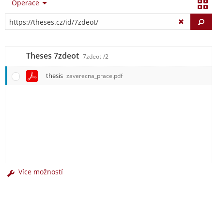
Operace
Vy
Theses 7zdeot
7zdeot
/2
thesis
zaverecna_prace.pdf
Více možností