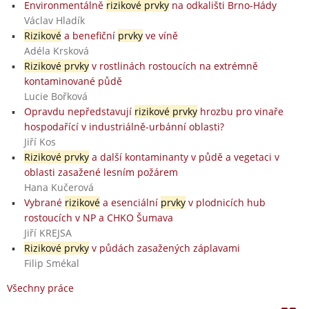
Environmentálně
rizikové prvky
na odkališti Brno-Hády
Václav Hladík
Rizikové
a benefiční
prvky
ve víně
Adéla Krsková
Rizikové prvky
v rostlinách rostoucích na extrémně
kontaminované půdě
Lucie Bořková
Opravdu nepředstavují
rizikové prvky
hrozbu pro vinaře
hospodařící v industriálně-urbánní oblasti?
Jiří Kos
Rizikové prvky
a další kontaminanty v půdě a vegetaci v
oblasti zasažené lesním požárem
Hana Kučerová
Vybrané
rizikové
a esenciální
prvky
v plodnicích hub
rostoucích v NP a CHKO Šumava
Jiří KREJSA
Rizikové prvky
v půdách zasažených záplavami
Filip Smékal
Všechny práce