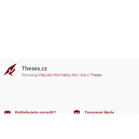
Theses.cz
Provozuje
Fakulta informatiky MU
,
Více o Theses
Potřebujete poradit?
Zapojené školy
theses@fi.muni.cz
Správci zapojených škol
Nápověda
Soukromí