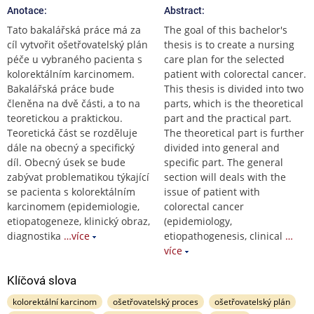
Anotace:
Abstract:
Tato bakalářská práce má za
The goal of this bachelor's
cíl vytvořit ošetřovatelský plán
thesis is to create a nursing
péče u vybraného pacienta s
care plan for the selected
kolorektálním karcinomem.
patient with colorectal cancer.
Bakalářská práce bude
This thesis is divided into two
členěna na dvě části, a to na
parts, which is the theoretical
teoretickou a praktickou.
part and the practical part.
Teoretická část se rozděluje
The theoretical part is further
dále na obecný a specifický
divided into general and
díl. Obecný úsek se bude
specific part. The general
zabývat problematikou týkající
section will deals with the
se pacienta s kolorektálním
issue of patient with
karcinomem (epidemiologie,
colorectal cancer
etiopatogeneze, klinický obraz,
(epidemiology,
diagnostika
…více
etiopathogenesis, clinical
…
více
Klíčová slova
kolorektální karcinom
ošetřovatelský proces
ošetřovatelský plán