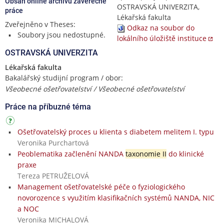
Obsah online archivu závěrečné
OSTRAVSKÁ UNIVERZITA,
práce
Lékařská fakulta
Zveřejněno v Theses:
Odkaz na soubor do
Soubory jsou nedostupné.
lokálního úložiště instituce
OSTRAVSKÁ UNIVERZITA
Lékařská fakulta
Bakalářský studijní program / obor:
Všeobecné ošetřovatelství / Všeobecné ošetřovatelství
Práce na příbuzné téma
Ošetřovatelský proces u klienta s diabetem melitem I. typu
Veronika Purchartová
Peoblematika začlenění NANDA
taxonomie II
do klinické
praxe
Tereza PETRUŽELOVÁ
Management ošetřovatelské péče o fyziologického
novorozence s využitím klasifikačních systémů NANDA, NIC
a NOC
Veronika MICHALOVÁ