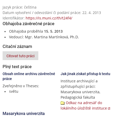
Jazyk práce: čeština
Datum vytvoření / odevzdání či podání práce: 22. 4. 2013
Identifikátor:
https://is.muni.cz/th/t24f4/
Obhajoba závěrečné práce
Obhajoba proběhla
15. 5. 2013
Vedoucí: Mgr. Martina Martínková, Ph.D.
Citační záznam
Citovat tuto práci
Plný text práce
Obsah online archivu závěrečné
Jak jinak získat přístup k textu
práce
Instituce archivující a
Zveřejněno v Theses:
zpřístupňující práci:
světu
Masarykova univerzita,
Pedagogická fakulta
Odkaz na adresář do
lokálního úložiště instituce
Masarykova univerzita