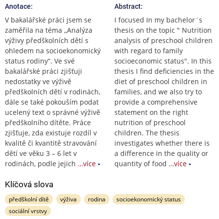
Anotace:
Abstract:
V bakalářské práci jsem se
I focused In my bachelor´s
zaměřila na téma ,,Analýza
thesis on the topic " Nutrition
výživy předškolních dětí s
analysis of preschool children
ohledem na socioekonomický
with regard to family
status rodiny“. Ve své
socioeconomic status". In this
bakalářské práci zjišťuji
thesis I find deficiencies in the
nedostatky ve výživě
diet of preschool children in
předškolních dětí v rodinách,
families, and we also try to
dále se také pokouším podat
provide a comprehensive
ucelený text o správné výživě
statement on the right
předškolního dítěte. Práce
nutrition of preschool
zjišťuje, zda existuje rozdíl v
children. The thesis
kvalitě či kvantitě stravování
investigates whether there is
dětí ve věku 3 – 6 let v
a difference in the quality or
rodinách, podle jejich
…více
quantity of food
…více
Klíčová slova
předškolní dítě
výživa
rodina
socioekonomický status
sociální vrstvy