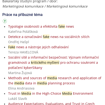
Bakalářský studijní program / obor:
Marketingová komunikace / Marketingová komunikace
Práce na příbuzné téma
Typologie osobnosti a efektivita
fake
news
Kateřina Polášková
Detekce a označování
fake
news na sociálních sítích
Ondřej Hašpl
Fake
news a nástroje jejich odhalování
Tereza HAVELCOVÁ
Sociální sítě a informační bezpečnost: Význam informační
gramotnosti a
kritického myšlení
pro ochranu soukromí a
potlačení kyberšikany
Martina Žujová
Methods and sources of
media
research and application of
the
media
data in
media
planning process
Elina Andriasova
Trust in
Media
in the High-Choice
Media
Environment
Lukáš Slavík
Audience Expectations, Evaluations, and Trust in Czech