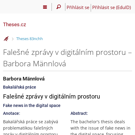
Přihlásit se
Přihlásit se (EduID)
Theses.cz
>
Theses 83nchh
Falešné zprávy v digitálním prostoru –
Barbora Männlová
Barbora Männlová
Bakalářská práce
Falešné zprávy v digitálním prostoru
Fake news in the digital space
Anotace:
Abstract:
Bakalářská práce se zabývá
The bachelor’s thesis deals
problematikou falešných
with the issue of fake news in
zpráv v digitálním prostoru,
the digital space, focusing