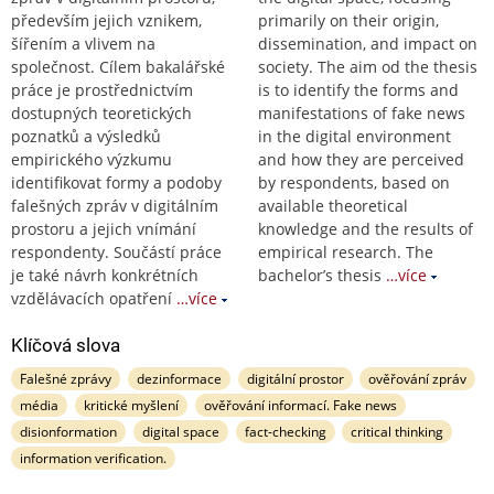
především jejich vznikem,
primarily on their origin,
šířením a vlivem na
dissemination, and impact on
společnost. Cílem bakalářské
society. The aim od the thesis
práce je prostřednictvím
is to identify the forms and
dostupných teoretických
manifestations of fake news
poznatků a výsledků
in the digital environment
empirického výzkumu
and how they are perceived
identifikovat formy a podoby
by respondents, based on
falešných zpráv v digitálním
available theoretical
prostoru a jejich vnímání
knowledge and the results of
respondenty. Součástí práce
empirical research. The
je také návrh konkrétních
bachelor’s thesis
…více
vzdělávacích opatření
…více
Klíčová slova
Falešné zprávy
dezinformace
digitální prostor
ověřování zpráv
média
kritické myšlení
ověřování informací. Fake news
disionformation
digital space
fact-checking
critical thinking
information verification.