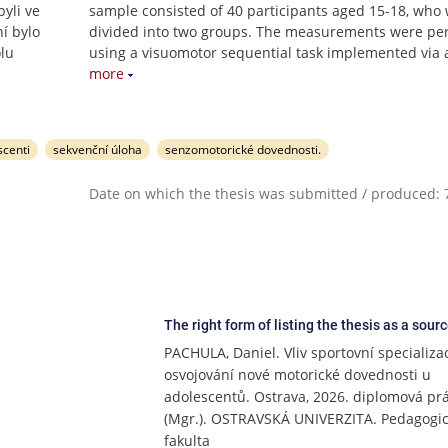
byli ve
sample consisted of 40 participants aged 15-18, who
í bylo
divided into two groups. The measurements were pe
lu
using a visuomotor sequential task implemented via 
more
scenti
sekvenční úloha
senzomotorické dovednosti.
Date on which the thesis was submitted / produced: 7
The right form of listing the thesis as a sour
PACHULA, Daniel. Vliv sportovní specializa
osvojování nové motorické dovednosti u
adolescentů. Ostrava, 2026. diplomová pr
(Mgr.). OSTRAVSKÁ UNIVERZITA. Pedagogi
fakulta