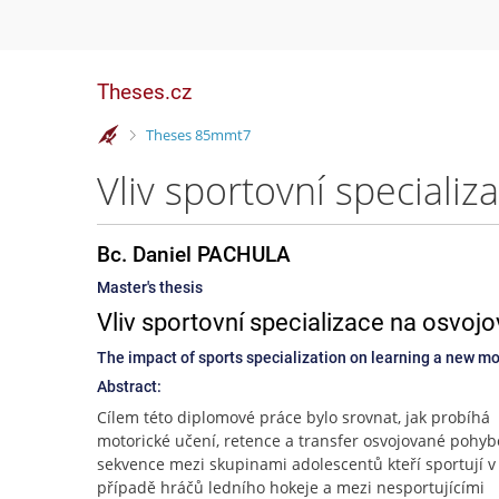
Theses.cz
>
Theses 85mmt7
Bc. Daniel PACHULA
Master's thesis
Vliv sportovní specializace na osvoj
The impact of sports specialization on learning a new mot
Abstract:
Cílem této diplomové práce bylo srovnat, jak probíhá
motorické učení, retence a transfer osvojované pohy
sekvence mezi skupinami adolescentů kteří sportují v
případě hráčů ledního hokeje a mezi nesportujícími