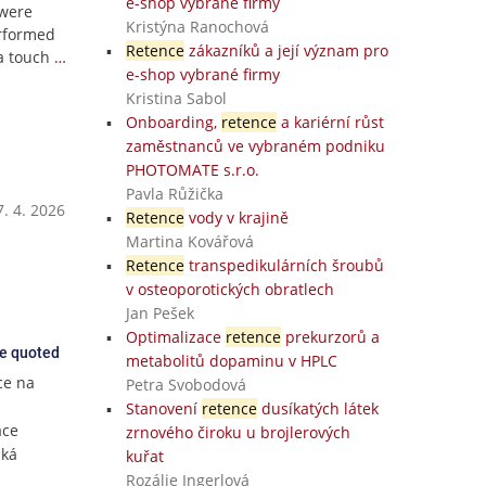
e-shop vybrané firmy
 were
Kristýna Ranochová
rformed
Retence
zákazníků a její význam pro
a touch
…
e-shop vybrané firmy
Kristina Sabol
Onboarding,
retence
a kariérní růst
zaměstnanců ve vybraném podniku
PHOTOMATE s.r.o.
Pavla Růžička
. 4. 2026
Retence
vody v krajině
Martina Kovářová
Retence
transpedikulárních šroubů
v osteoporotických obratlech
Jan Pešek
Optimalizace
retence
prekurzorů a
ce quoted
metabolitů dopaminu v HPLC
ce na
Petra Svobodová
Stanovení
retence
dusíkatých látek
áce
zrnového čiroku u brojlerových
cká
kuřat
Rozálie Ingerlová