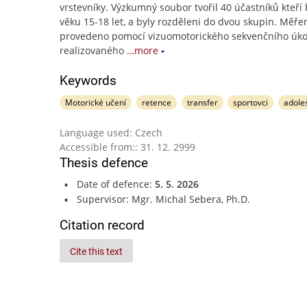
vrstevníky. Výzkumný soubor tvořil 40 účastníků kteří 
věku 15-18 let, a byly rozděleni do dvou skupin. Měřen
provedeno pomocí vizuomotorického sekvenčního úko
realizovaného
…more
Keywords
Motorické učení
retence
transfer
sportovci
adole
Language used: Czech
Accessible from:: 31. 12. 2999
Thesis defence
Date of defence:
5. 5. 2026
Supervisor: Mgr. Michal Sebera, Ph.D.
Citation record
Cite this text