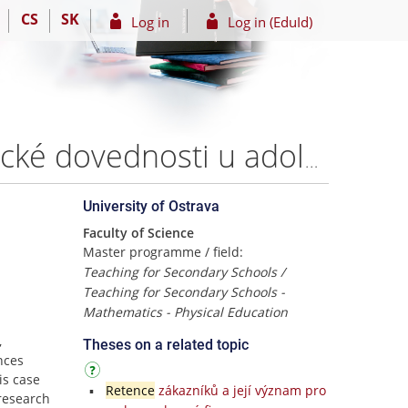
CS
SK
Log in
Log in (EduId)
Vliv sportovní specializace na osvojování nové motorické dovednosti u adolescentů – Bc. Daniel PACHULA
University of Ostrava
Faculty of Science
Master programme / field:
ů
Teaching for Secondary Schools /
Teaching for Secondary Schools -
Mathematics - Physical Education
,
Theses on a related topic
nces
is case
Retence
zákazníků a její význam pro
 research