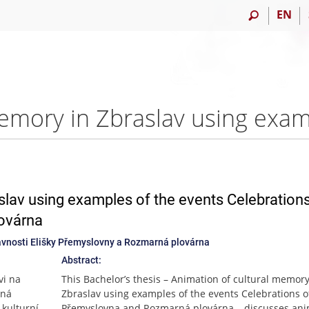
EN
slav using examples of the events Celebrations
ovárna
lavnosti Elišky Přemyslovny a Rozmarná plovárna
Abstract:
vi na
This Bachelor’s thesis – Animation of cultural memory
rná
Zbraslav using examples of the events Celebrations of
kulturní
Přemyslovna and Rozmarná plovárna – discusses ani