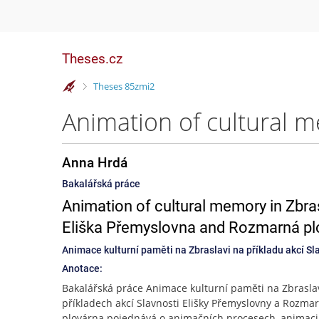
Theses.cz
>
Theses 85zmi2
Anna Hrdá
Bakalářská práce
Animation of cultural memory in Zbra
Eliška Přemyslovna and Rozmarná pl
Animace kulturní paměti na Zbraslavi na příkladu akcí S
Anotace:
Bakalářská práce Animace kulturní paměti na Zbrasla
příkladech akcí Slavnosti Elišky Přemyslovny a Rozma
plovárna pojednává o animačních procesech, animaci 