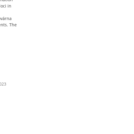
oci in
ovárna
ents. The
2023