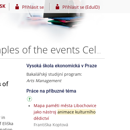
SK
Přihlásit se
Přihlásit se (EduID)
Animation of cultural memory in Zbraslav using examples of the events Celebrations of Eliška Přemyslovna and Rozmarná plovárna – Anna Hrdá
Vysoká škola ekonomická v Praze
Bakalářský studijní program:
Arts Management
 of
Práce na příbuzné téma
Mapa paměti města Libochovice
jako nástroj
animace kulturního
 in
dědictví
 Eliška
Františka Koptová
mation