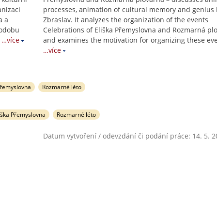
anizaci
processes, animation of cultural memory and genius l
a a
Zbraslav. It analyzes the organization of the events
podobu
Celebrations of Eliška Přemyslovna and Rozmarná pl
…více
and examines the motivation for organizing these ev
…více
Přemyslovna
Rozmarné léto
iška Přemyslovna
Rozmarné léto
Datum vytvoření / odevzdání či podání práce: 14. 5. 