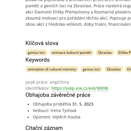
paměti a geniích loci na Zbraslavi. Práce rozebírá org
akcí Slavnosti Elišky Přemyslovny a Rozmarná plovárn
zkoumá motivaci pro pořádání těchto akcí. Popisuje 
obou akcí z hlediska velikosti, doby trvání, financování
Klíčová slova
genius loci
animace kulturní paměti
Zbraslav
Eliška 
Keywords
animation of cultural memory
genius loci
Zbraslav
El
Jazyk práce: angličtina
Identifikátor:
https://vskp.vse.cz/eid/90098
Obhajoba závěrečné práce
Obhajoba proběhla
31. 5. 2023
Vedoucí: Irena Tyslová
Oponent: Vojtěch Kouba
Citační záznam