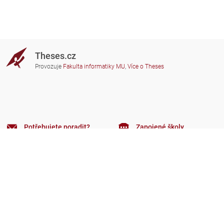
Theses.cz
Provozuje
Fakulta informatiky MU
,
Více o Theses
Potřebujete poradit?
Zapojené školy
theses@fi.muni.cz
Správci zapojených škol
Nápověda
Soukromí
Často kladené dotazy
Přístupnost
Zobrazit klasickou verzi