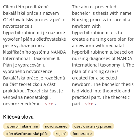
Cílem této předložené
The aim of presented
bakalářské práce s názvem
bachelor´s thesis with name
Ošetřovatelský proces v péči o
Nursing process in care of a
novorozence s
newborn with
hyperbilirubinémií je názorné
hyperbilirubinemia is to
vytvoření plánu ošetřovatelské
create a nursing care plan for
péče vycházejícího z
a newborn with neonatal
klasifikačního systému NANDA
hyperbilirubinemia, based on
International - taxonomie II.
nursing diagnoses of NANDA -
Plán je vypracován u
international taxonomy II. The
vybraného novorozence.
plan of nursing care is
Bakalářská práce je rozdělená
created for a selected
na část teoretickou a část
newborn. The bachelor thesis
praktickou. Teoretická část je
is divided into theoretic and
věnována neonatologii,
practical part. The theoretic
novorozeneckému
…více
part
…více
Klíčová slova
hyperbilirubinémie
novorozenec
ošetřovatelský proces
plán ošetřovatelské péče
kojení
fototerapie