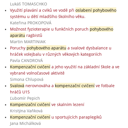
Lukáš TOMASCHKO
Využití plavání a cviků ve vodě při
oslabení pohybového
systému u dětí mladšího školního věku.
Kateřina PROKOPOVÁ
Možnost fyzioterapie u funkčních poruch
pohybového
aparátu
ragbistů
Martin MARTINIAK
Poruchy
pohybového aparátu
a svalové dysbalance u
hráček volejbalu v různých věkových kategoriích
Pavla CANDROVÁ
Kompenzační cvičení
a jeho využití na základní škole a ve
vybrané volnočasové aktivitě
Simona Chlupová
Svalová
nerovnováha a
kompenzační cvičení
ve fotbale
hráčů U15
Ľubomír Pepich
Kompenzační cvičení
ve skalním lezení
Kristýna Vaňková
Kompenzační cvičení
u sportujících paraplegiků
Jana Michálková