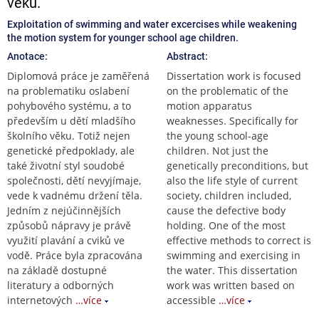
věku.
Exploitation of swimming and water excercises while weakening
the motion system for younger school age children.
Anotace:
Abstract:
Diplomová práce je zaměřená
Dissertation work is focused
na problematiku oslabení
on the problematic of the
pohybového systému, a to
motion apparatus
především u dětí mladšího
weaknesses. Specifically for
školního věku. Totiž nejen
the young school-age
genetické předpoklady, ale
children. Not just the
také životní styl soudobé
genetically preconditions, but
společnosti, dětí nevyjímaje,
also the life style of current
vede k vadnému držení těla.
society, children included,
Jedním z nejúčinnějších
cause the defective body
způsobů nápravy je právě
holding. One of the most
využití plavání a cviků ve
effective methods to correct is
vodě. Práce byla zpracována
swimming and exercising in
na základě dostupné
the water. This dissertation
literatury a odborných
work was written based on
internetových
…více
accessible
…více