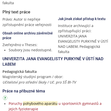
fakulta
Plný text práce
Právo: Autor si nepřeje
Jak jinak získat přístup k textu
zpřístupnění práce veřejnosti
Instituce archivující a
zpřístupňující práci:
Obsah online archivu závěrečné
UNIVERZITA JANA
práce
EVANGELISTY PURKYNĚ V ÚSTÍ
Zveřejněno v Theses:
NAD LABEM, Pedagogická
Soubory jsou nedostupné.
fakulta
UNIVERZITA JANA EVANGELISTY PURKYNĚ V ÚSTÍ NAD
LABEM
Pedagogická fakulta
Magisterský studijní program / obor:
Učitelství pro střední školy / Uč. pro SŠ BI-TV
Práce na příbuzné téma
Poruchy
pohybového aparátu
u sportovních gymnastů a
jejich fyzioterapie