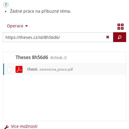
Žádné práce na příbuzné téma.
Operace
Vy
Theses 8h56d6
8h56d6
/2
thesis
zaverecna_prace.pdf
Více možností