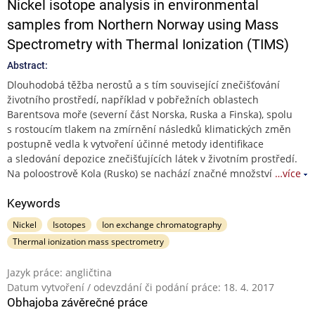
Nickel isotope analysis in environmental
samples from Northern Norway using Mass
Spectrometry with Thermal Ionization (TIMS)
Abstract:
Dlouhodobá těžba nerostů a s tím související znečišťování
životního prostředí, například v pobřežních oblastech
Barentsova moře (severní část Norska, Ruska a Finska), spolu
s rostoucím tlakem na zmírnění následků klimatických změn
postupně vedla k vytvoření účinné metody identifikace
a sledování depozice znečišťujících látek v životním prostředí.
Na poloostrově Kola (Rusko) se nachází značné množství
…více
Keywords
Nickel
Isotopes
Ion exchange chromatography
Thermal ionization mass spectrometry
Jazyk práce: angličtina
Datum vytvoření / odevzdání či podání práce: 18. 4. 2017
Obhajoba závěrečné práce