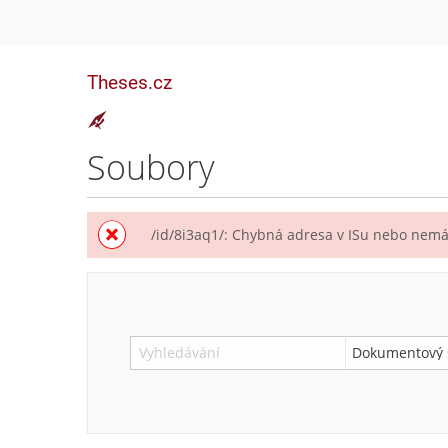
Theses.cz
Soubory
/id/8i3aq1/: Chybná adresa v ISu nebo nemát