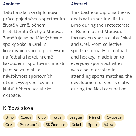
Anotace:
Abstract:
Tato bakalářská diplomová
This bachelor diploma thesis
práce pojednává o sportovním
deals with sporting life in
životě v Brně, během
Brno during the Protectorate
Protektorátu Čechy a Morava.
of Bohemia and Moravia. It
Zaměřuje se na tělovýchovné
focuses on sports clubs Sokol
spolky Sokol a Orel. Z
and Orel. From collective
kolektivních sportů především
sports especially to football
na fotbal a hokej. Kromě
and hockey. In addition to
každodenní sportovní činnosti
everyday sports activities, I
jsem se zajímal i o
was also interested in
návštěvnost sportovních
attending sports matches, the
utkání, vývoj sportovních
development of sports clubs
klubů během nacistické
during the Nazi occupation.
okupace.
Klíčová slova
Brno
Czech
Club
Fotbal
League
Němci
Okupace
Orel
Protektorát
SK Židenice
Sokol
Sport
Válka