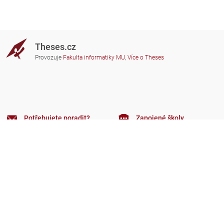
Theses.cz
Provozuje
Fakulta informatiky MU
,
Více o Theses
Potřebujete poradit?
Zapojené školy
theses@fi.muni.cz
Správci zapojených škol
Nápověda
Soukromí
Často kladené dotazy
Přístupnost
Zobrazit klasickou verzi