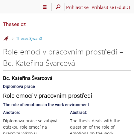
Přihlásit se
Přihlásit se (EduID)
Theses.cz
>
Theses 8jwah0
Role emocí v pracovním prostředí –
Bc. Kateřina Švarcová
Bc. Kateřina Švarcová
Diplomová práce
Role emocí v pracovním prostředí
The role of emotions in the work environment
Anotace:
Abstract:
Diplomová práce se zabývá
The thesis deals with the
otázkou role emocí na
question of the role of
pracovní výkon u
emotions on the work