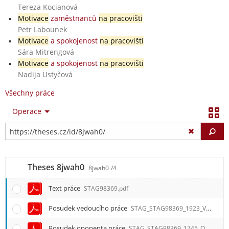
Tereza Kocianová
Motivace
zaměstnanců
na pracovišti
Petr Labounek
Motivace
a spokojenost
na pracovišti
Sára Mitrengová
Motivace
a spokojenost
na pracovišti
Nadija Ustyčová
Všechny práce
Operace
Vy
Theses 8jwah0
8jwah0
/4
Text práce
STAG98369.pdf
Posudek vedoucího práce
STAG_STAG98369_1923_V.pdf
Posudek oponenta práce
STAG_STAG98369_1745_O.pdf