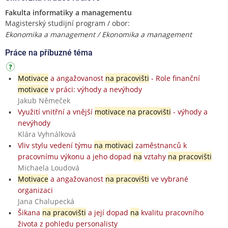
Fakulta informatiky a managementu
Magisterský studijní program / obor:
Ekonomika a management / Ekonomika a management
Práce na příbuzné téma
Motivace
a angažovanost
na pracovišti
- Role finanční
motivace
v práci: výhody a nevýhody
Jakub Němeček
Využití vnitřní a vnější
motivace na pracovišti
- výhody a
nevýhody
Klára Vyhnálková
Vliv stylu vedení týmu
na motivaci
zaměstnanců k
pracovnímu výkonu a jeho dopad
na
vztahy
na pracovišti
Michaela Loudová
Motivace
a angažovanost
na pracovišti
ve vybrané
organizaci
Jana Chalupecká
Šikana
na pracovišti
a její dopad
na
kvalitu pracovního
života z pohledu personalisty