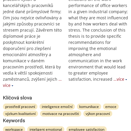
kancelářských pracovníků
performance of office workers
jedné dané průmyslové firmy;
in a given industrial company;
čím jsou nejvíce ovlivňovány a
what they are most influenced
jakými způsoby pracovníci se
by and how workers deal with
stresem pracují. Závěrem této
stress. The conclusion of this
diplomové práce je
thesis is to provide specific
poskytnout konkrétní
recommendations for
doporučení pro zlepšení
improving the emotional
emocionální atmosféry a
atmosphere and
komunikace v daném
communication in the work
pracovním prostředí, která by
environment that would lead
vedla k větší spokojenosti
to greater employee
zaměstnanců, zvýšení jejich
…
satisfaction, increased
…více
více
Klíčová slova
prostředí pracovní
inteligence emoční
komunikace
emoce
výzkum kvalitativní
motivace na pracovišti
výkon pracovní
Keywords
workspace
inteligent emotional
employee satisfaction