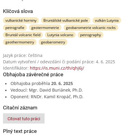
Klíčová slova
vulkanické horniny
Bruntálské vulkanické pole
vulkán Lutynia
petrografie
geotermometrie
geobarometrie volcanic rocks
Bruntál volcanic field
Lutynia volcano
petrography
geothermometry
geobarometry
Jazyk práce: čeština
Datum vytvoření / odevzdání či podání práce: 4. 6. 2025
Identifikátor:
https://is.muni.cz/th/qhj6j/
Obhajoba závěrečné práce
Obhajoba proběhla
20. 6. 2025
Vedoucí: Mgr. David Buriánek, Ph.D.
Oponent: RNDr. Kamil Kropáč, Ph.D.
Citační záznam
Citovat tuto práci
Plný text práce