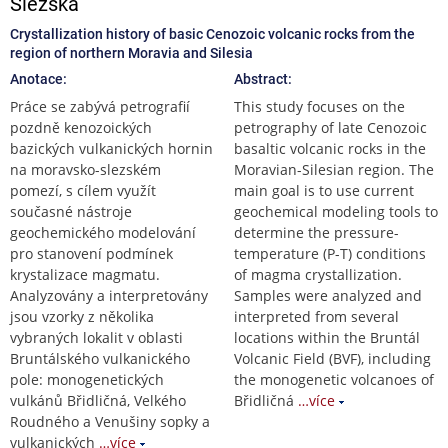
Slezska
Crystallization history of basic Cenozoic volcanic rocks from the
region of northern Moravia and Silesia
Anotace:
Abstract:
Práce se zabývá petrografií
This study focuses on the
pozdně kenozoických
petrography of late Cenozoic
bazických vulkanických hornin
basaltic volcanic rocks in the
na moravsko-slezském
Moravian-Silesian region. The
pomezí, s cílem využít
main goal is to use current
současné nástroje
geochemical modeling tools to
geochemického modelování
determine the pressure-
pro stanovení podmínek
temperature (P-T) conditions
krystalizace magmatu.
of magma crystallization.
Analyzovány a interpretovány
Samples were analyzed and
jsou vzorky z několika
interpreted from several
vybraných lokalit v oblasti
locations within the Bruntál
Bruntálského vulkanického
Volcanic Field (BVF), including
pole: monogenetických
the monogenetic volcanoes of
vulkánů Břidličná, Velkého
Břidličná
…více
Roudného a Venušiny sopky a
vulkanických
…více