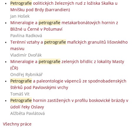
Petrografie
oolitických železných rud z ložiska Skalka u
Mníšku pod Brdy (barrandien)
Jan Hošek
Mineralogie a
petrografie
metakarbonátových hornin z
Bližné u Černé v Pošumaví
Pavlína Radková
Terénní vztahy a
petrografie
mafických granulitů lišovského
masivu
Vladimír Dvořák
Mineralogie a
petrografie
zelených břidlic z lokality Masty
(ČR)
Ondřej Rybnikář
Petrografie
a paleontologie vápenců ze spodnobadenských
štěrků pod Pavlovskými vrchy
Tomáš Vít
Petrografie
hornin zastižených v profilu boskovické brázdy v
údolí řeky Oslavy
Alžběta Pavlátová
Všechny práce