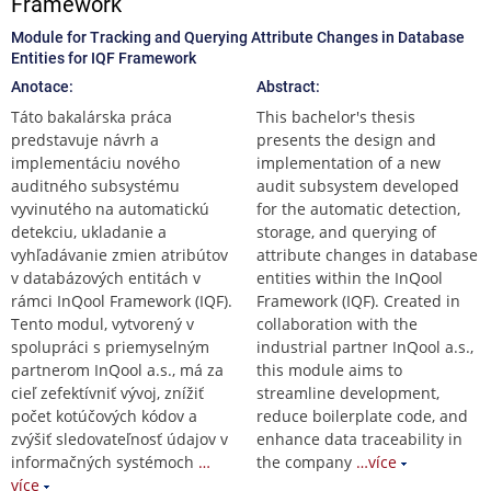
Framework
Module for Tracking and Querying Attribute Changes in Database
Entities for IQF Framework
Anotace:
Abstract:
Táto bakalárska práca
This bachelor's thesis
predstavuje návrh a
presents the design and
implementáciu nového
implementation of a new
auditného subsystému
audit subsystem developed
vyvinutého na automatickú
for the automatic detection,
detekciu, ukladanie a
storage, and querying of
vyhľadávanie zmien atribútov
attribute changes in database
v databázových entitách v
entities within the InQool
rámci InQool Framework (IQF).
Framework (IQF). Created in
Tento modul, vytvorený v
collaboration with the
spolupráci s priemyselným
industrial partner InQool a.s.,
partnerom InQool a.s., má za
this module aims to
cieľ zefektívniť vývoj, znížiť
streamline development,
počet kotúčových kódov a
reduce boilerplate code, and
zvýšiť sledovateľnosť údajov v
enhance data traceability in
informačných systémoch
…
the company
…více
více