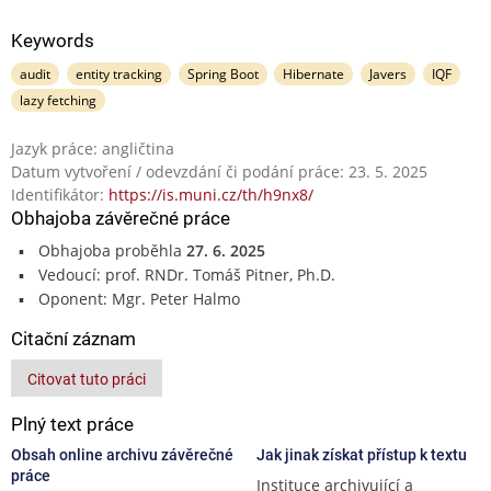
Keywords
audit
entity tracking
Spring Boot
Hibernate
Javers
IQF
lazy fetching
Jazyk práce: angličtina
Datum vytvoření / odevzdání či podání práce: 23. 5. 2025
Identifikátor:
https://is.muni.cz/th/h9nx8/
Obhajoba závěrečné práce
Obhajoba proběhla
27. 6. 2025
Vedoucí: prof. RNDr. Tomáš Pitner, Ph.D.
Oponent: Mgr. Peter Halmo
Citační záznam
Citovat tuto práci
Plný text práce
Obsah online archivu závěrečné
Jak jinak získat přístup k textu
práce
Instituce archivující a