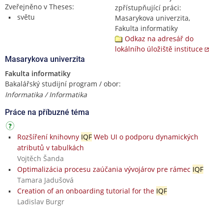
Zveřejněno v Theses:
zpřístupňující práci:
světu
Masarykova univerzita,
Fakulta informatiky
Odkaz na adresář do
lokálního úložiště instituce
Masarykova univerzita
Fakulta informatiky
Bakalářský studijní program / obor:
Informatika / Informatika
Práce na příbuzné téma
Rozšíření knihovny
IQF
Web UI o podporu dynamických
atributů v tabulkách
Vojtěch Šanda
Optimalizácia procesu zaúčania vývojárov pre rámec
IQF
Tamara Jadušová
Creation of an onboarding tutorial for the
IQF
Ladislav Burgr