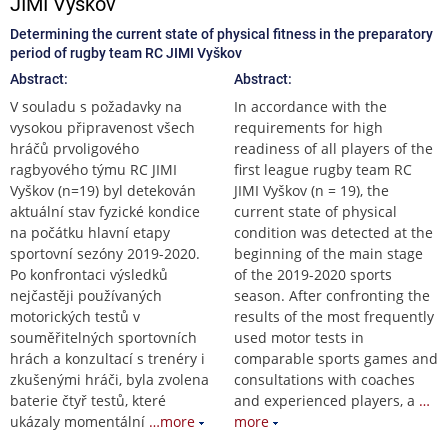
JIMI Vyškov
Determining the current state of physical fitness in the preparatory
period of rugby team RC JIMI Vyškov
Abstract:
Abstract:
V souladu s požadavky na
In accordance with the
vysokou připravenost všech
requirements for high
hráčů prvoligového
readiness of all players of the
ragbyového týmu RC JIMI
first league rugby team RC
Vyškov (n=19) byl detekován
JIMI Vyškov (n = 19), the
aktuální stav fyzické kondice
current state of physical
na počátku hlavní etapy
condition was detected at the
sportovní sezóny 2019-2020.
beginning of the main stage
Po konfrontaci výsledků
of the 2019-2020 sports
nejčastěji používaných
season. After confronting the
motorických testů v
results of the most frequently
souměřitelných sportovních
used motor tests in
hrách a konzultací s trenéry i
comparable sports games and
zkušenými hráči, byla zvolena
consultations with coaches
baterie čtyř testů, které
and experienced players, a
…
ukázaly momentální
…more
more