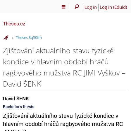
Log in
Log in (EduId)
Theses.cz
>
Theses 8q50fm
Zjišťování aktuálního stavu fyzické
kondice v hlavním období hráčů
ragbyového mužstva RC JIMI Vyškov –
David ŠENK
David ŠENK
Bachelor's thesis
Zjišťování aktuálního stavu fyzické kondice v
hlavním období hráčů ragbyového mužstva RC