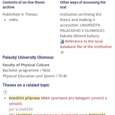
Contents of on-line thesis
Other ways of accessing the
archive
text
Published in Theses:
Institution archiving the
světu
thesis and making it
accessible: UNIVERZITA
PALACKÉHO V OLOMOUCI,
Fakulta tělesné kultury
Reference to the local
database file of the institution
Palacký University Olomouc
Faculty of Physical Culture
Bachelor programme / field:
Physical Education and Sports / TV-BI
Theses on a related topic
Kondiční příprava
MMA sportovce pro kategorii juniorů a
seniorů
Jan SLOVÁČEK
Vliv
sportovní
specializace na osvojování nové
motorické