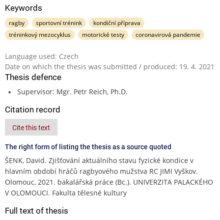
Keywords
ragby
sportovní trénink
kondiční příprava
tréninkový mezocyklus
motorické testy
coronavirová pandemie
Language used: Czech
Date on which the thesis was submitted / produced: 19. 4. 2021
Thesis defence
Supervisor: Mgr. Petr Reich, Ph.D.
Citation record
Cite this text
The right form of listing the thesis as a source quoted
ŠENK, David. Zjišťování aktuálního stavu fyzické kondice v
hlavním období hráčů ragbyového mužstva RC JIMI Vyškov.
Olomouc, 2021. bakalářská práce (Bc.). UNIVERZITA PALACKÉHO
V OLOMOUCI. Fakulta tělesné kultury
Full text of thesis