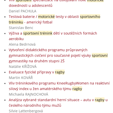
dovednosti u adolescentů
Daniel PACHULA
Testová baterie /
motorické
testy v oblasti
sportovního
tréninku
- americký fotbal
Stanislav Benc
Výživa a
sportovní trénink
dětí v soutěžních formách
aerobiku
Alena Bedrnová
Vytvoření didaktického programu průpravných
gymnastických cvičení pro současné pojetí výuky
sportovní
gymnastiky na druhém stupni ZŠ
Natálie KŘÍŽOVÁ
Evaluace fyzické přípravy v
ragby
Martin KOVÁŘ
Vliv tréninkového programu KneeRugbyWomen na reaktivní
silový index u žen amatérského týmu
ragby
Michaela RAJNOCHOVÁ
Analýza vybrané standardní herní situace – autu v
ragby
u
českého národního týmu mužů
Silvie Lattenbergová