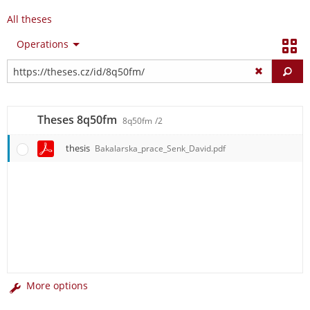
All theses
Operations
Fi
Theses 8q50fm
8q50fm
/2
thesis
Bakalarska_prace_Senk_David.pdf
More options