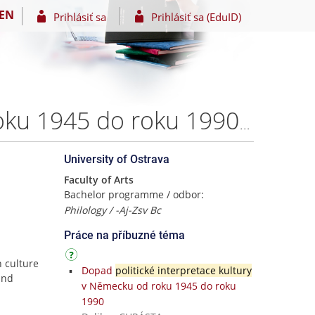
EN
Prihlásiť sa
Prihlásiť sa (EduID)
Dopad politické interpretace kultury v Německu od roku 1945 do roku 1990 – Dalibor CHRÁSTA
University of Ostrava
Faculty of Arts
Bachelor programme / odbor:
Philology / -Aj-Zsv Bc
Práce na příbuzné téma
n culture
Dopad
politické interpretace kultury
and
v Německu od roku 1945 do roku
1990