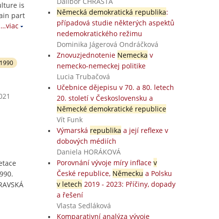
Dalibor CHRÁSTA
lture is
Německá demokratická republika
:
ain part
případová studie některých aspektů
…viac
nedemokratického režimu
Dominika Jágerová Ondráčková
Znovuzjednotenie
Nemecka
v
 1990
nemecko-nemeckej politike
Lucia Trubačová
Učebnice dějepisu v 70. a 80. letech
2021
20. století v Československu a
Německé demokratické republice
Vít Funk
Výmarská
republika
a její reflexe v
dobových médiích
Daniela HORÁKOVÁ
Porovnání vývoje míry inflace
v
etace
České republice,
Německu
a Polsku
990.
v letech
2019 - 2023: Příčiny, dopady
TRAVSKÁ
a řešení
Vlasta Sedláková
Komparativní analýza vývoje