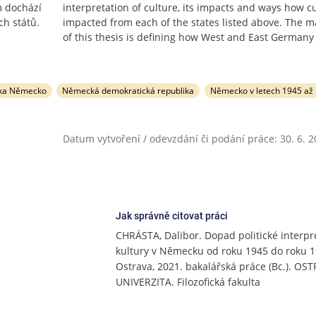
m dochází
interpretation of culture, its impacts and ways how cu
ch států.
impacted from each of the states listed above. The m
of this thesis is defining how West and East Germany
ika Německo
Německá demokratická republika
Německo v letech 1945 až
Datum vytvoření / odevzdání či podání práce: 30. 6. 
Jak správně citovat práci
CHRÁSTA, Dalibor. Dopad politické interpr
kultury v Německu od roku 1945 do roku 1
Ostrava, 2021. bakalářská práce (Bc.). OS
UNIVERZITA. Filozofická fakulta