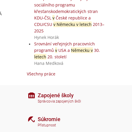
sociálního programu
křesťanskodemokratických stran
Á
KDU-ČSL
v
České republice a
CDU/CSU
v Německu v letech
2013–
2025
Hynek Horák
Srovnání veřejných pracovních
programů
v
USA a
Německu v
30.
letech
20. století
Hana Medková
Všechny práce
Zapojené školy
Správcovia zapojených škôl
Súkromie
Přístupnost