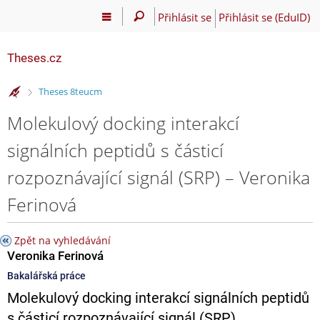
Přihlásit se
Přihlásit se (EduID)
Theses.cz
>
Theses 8teucm
Molekulový docking interakcí
signálních peptidů s částicí
rozpoznávající signál (SRP) – Veronika
Ferinová
Zpět na vyhledávání
Veronika Ferinová
Bakalářská práce
Molekulový docking interakcí signálních peptidů
s částicí rozpoznávající signál (SRP)