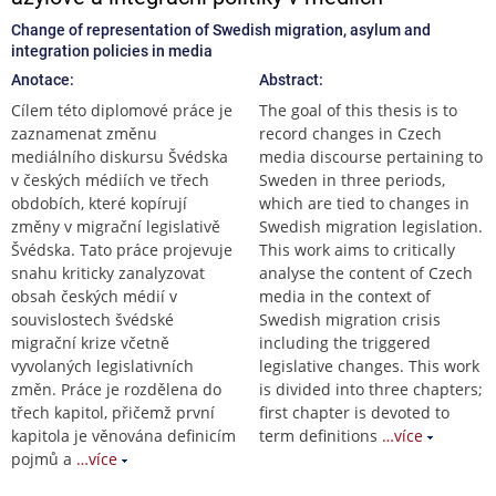
Change of representation of Swedish migration, asylum and
integration policies in media
Anotace:
Abstract:
Cílem této diplomové práce je
The goal of this thesis is to
zaznamenat změnu
record changes in Czech
mediálního diskursu Švédska
media discourse pertaining to
v českých médiích ve třech
Sweden in three periods,
obdobích, které kopírují
which are tied to changes in
změny v migrační legislativě
Swedish migration legislation.
Švédska. Tato práce projevuje
This work aims to critically
snahu kriticky zanalyzovat
analyse the content of Czech
obsah českých médií v
media in the context of
souvislostech švédské
Swedish migration crisis
migrační krize včetně
including the triggered
vyvolaných legislativních
legislative changes. This work
změn. Práce je rozdělena do
is divided into three chapters;
třech kapitol, přičemž první
first chapter is devoted to
kapitola je věnována definicím
term definitions
…více
pojmů a
…více