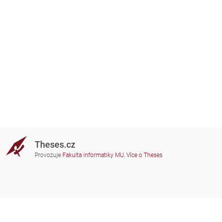
Theses.cz
Provozuje
Fakulta informatiky MU
,
Více o Theses
Potřebujete poradit?
Zapojené školy