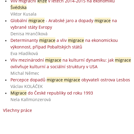
Vliv migrační
krize
v letech 2014-2015 na ekonomiku
Švédska
Viktor Kusala
Globální
migrace
- Arabské jaro a dopady
migrace
na
vybrané státy Evropy
Denisa Hrančíková
Determinanty
migrace
a vliv
migrace
na ekonomickou
výkonnost, případ Pobaltských států
Eva Hladíková
Vliv mezinárodní
migrace
na kulturní dynamiku: jak
migrace
ovlivňuje kulturní a sociální struktury v USA
Michal Němec
Percepce dopadů
migrace migrace
obyvateli ostrova Lesbos
Václav KOLÁČEK
Migrace
do České republiky od roku 1993
Nela Kallmünzerová
Všechny práce