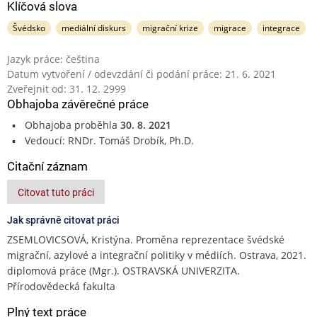
Klíčová slova
Švédsko
mediální diskurs
migrační krize
migrace
integrace
Jazyk práce: čeština
Datum vytvoření / odevzdání či podání práce: 21. 6. 2021
Zveřejnit od: 31. 12. 2999
Obhajoba závěrečné práce
Obhajoba proběhla
30. 8. 2021
Vedoucí: RNDr. Tomáš Drobík, Ph.D.
Citační záznam
Citovat tuto práci
Jak správně citovat práci
ZSEMLOVICSOVÁ, Kristýna. Proměna reprezentace švédské
migrační, azylové a integrační politiky v médiích. Ostrava, 2021.
diplomová práce (Mgr.). OSTRAVSKÁ UNIVERZITA.
Přírodovědecká fakulta
Plný text práce