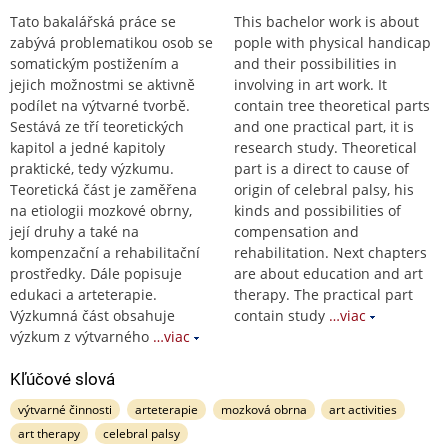
Tato bakalářská práce se
This bachelor work is about
zabývá problematikou osob se
pople with physical handicap
somatickým postižením a
and their possibilities in
jejich možnostmi se aktivně
involving in art work. It
podílet na výtvarné tvorbě.
contain tree theoretical parts
Sestává ze tří teoretických
and one practical part, it is
kapitol a jedné kapitoly
research study. Theoretical
praktické, tedy výzkumu.
part is a direct to cause of
Teoretická část je zaměřena
origin of celebral palsy, his
na etiologii mozkové obrny,
kinds and possibilities of
její druhy a také na
compensation and
kompenzační a rehabilitační
rehabilitation. Next chapters
prostředky. Dále popisuje
are about education and art
edukaci a arteterapie.
therapy. The practical part
Výzkumná část obsahuje
contain study
…viac
výzkum z výtvarného
…viac
Kľúčové slová
výtvarné činnosti
arteterapie
mozková obrna
art activities
art therapy
celebral palsy