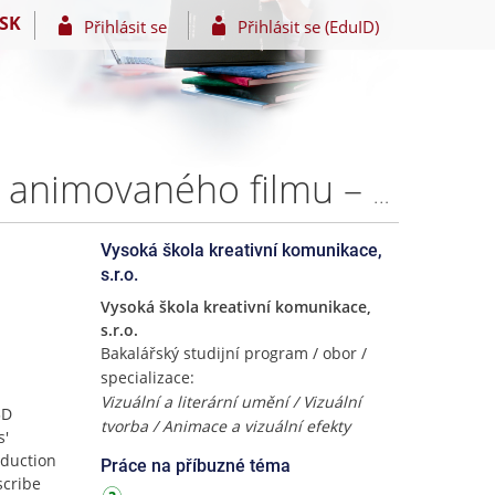
SK
Přihlásit se
Přihlásit se (EduID)
Koncept 3D animace a role producenta při tvorbě 3D animovaného filmu – Bc. Daniil Nenashev
Vysoká škola kreativní komunikace,
s.r.o.
Vysoká škola kreativní komunikace,
s.r.o.
Bakalářský studijní program / obor /
specializace:
Vizuální a literární umění / Vizuální
3D
tvorba / Animace a vizuální efekty
s'
oduction
Práce na příbuzné téma
scribe