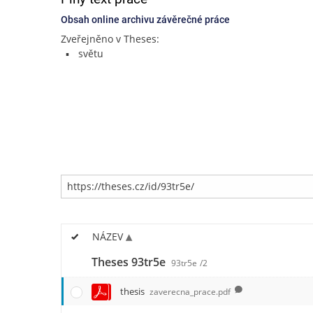
Obsah online archivu závěrečné práce
Zveřejněno v Theses:
světu
NÁZEV
Theses 93tr5e
93tr5e
/2
thesis
zaverecna_prace.pdf