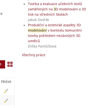
Tvorba a evaluace učebních textů
zaměřených na
3
D modelování a 3D
la
tisk na středních školách
Jakub Dvořák
Produkční a estetické aspekty 3D
modelování
v kontextu komunitní
tvorby pohledem nezávislých 3D
umělců
Eliška Pantůčková
Všechny práce
Z
Vyhledat
o
b
PRÁVA
r
a