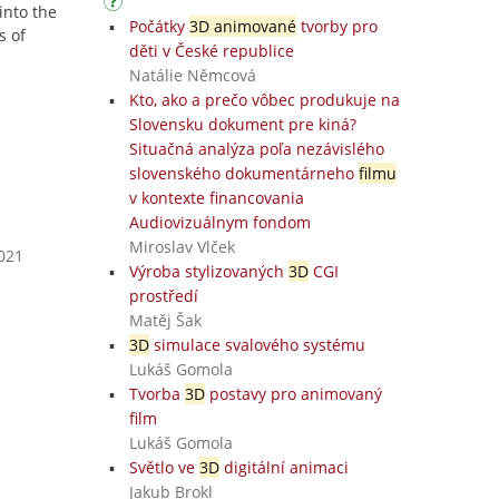
into the
Počátky
3D animované
tvorby pro
s of
děti v České republice
Natálie Němcová
Kto, ako a prečo vôbec produkuje na
Slovensku dokument pre kiná?
Situačná analýza poľa nezávislého
slovenského dokumentárneho
filmu
v kontexte financovania
Audiovizuálnym fondom
Miroslav Vlček
2021
Výroba stylizovaných
3D
CGI
prostředí
Matěj Šak
3D
simulace svalového systému
Lukáš Gomola
Tvorba
3D
postavy pro animovaný
film
Lukáš Gomola
Světlo ve
3D
digitální animaci
Jakub Brokl