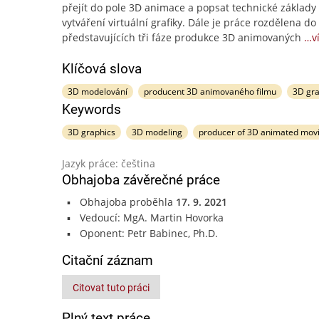
přejít do pole 3D animace a popsat technické základy
vytváření virtuální grafiky. Dále je práce rozdělena do t
představujících tři fáze produkce 3D animovaných
…v
Klíčová slova
3D modelování
producent 3D animovaného filmu
3D gra
Keywords
3D graphics
3D modeling
producer of 3D animated mov
Jazyk práce: čeština
Obhajoba závěrečné práce
Obhajoba proběhla
17. 9. 2021
Vedoucí: MgA. Martin Hovorka
Oponent: Petr Babinec, Ph.D.
Citační záznam
Citovat tuto práci
Plný text práce