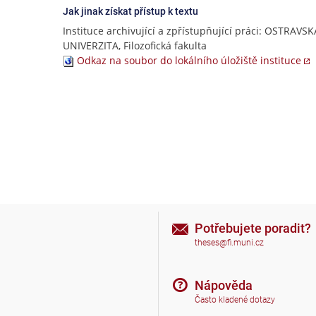
Jak jinak získat přístup k textu
Instituce archivující a zpřístupňující práci: OSTRAVSK
UNIVERZITA, Filozofická fakulta
Odkaz na soubor do lokálního úložiště instituce
Potřebujete poradit?
theses@fi.muni.cz
Nápověda
Často kladené dotazy