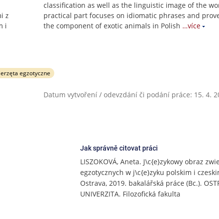
classification as well as the linguistic image of the wo
i z
practical part focuses on idiomatic phrases and prov
 i
the component of exotic animals in Polish
…více
ierzęta egzotyczne
Datum vytvoření / odevzdání či podání práce: 15. 4. 
Jak správně citovat práci
LISZOKOVÁ, Aneta. J\c{e}zykowy obraz zwie
egzotycznych w j\c{e}zyku polskim i czeski
Ostrava, 2019. bakalářská práce (Bc.). OS
UNIVERZITA. Filozofická fakulta