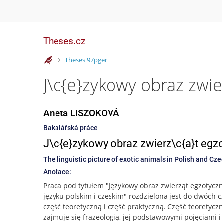
Theses.cz
>
Theses 97pger
Aneta LISZOKOVÁ
Bakalářská práce
J\c{e}zykowy obraz zwierz\c{a}t egzo
The linguistic picture of exotic animals in Polish and Cz
Anotace:
Praca pod tytułem "Językowy obraz zwierząt egzotycz
języku polskim i czeskim" rozdzielona jest do dwóch cz
część teoretyczną i część praktyczną. Część teoretycz
zajmuje się frazeologią, jej podstawowymi pojęciami i