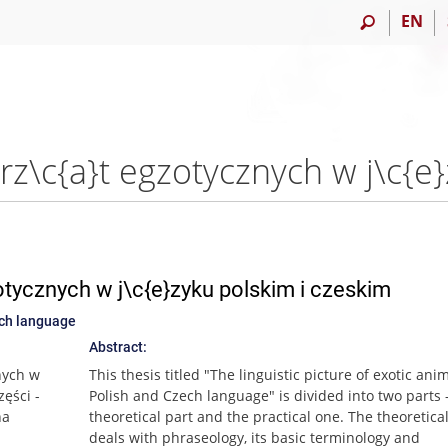
EN
tycznych w j\c{e}zyku polskim i czeskim
ech language
Abstract:
nych w
This thesis titled "The linguistic picture of exotic ani
ęści -
Polish and Czech language" is divided into two parts 
na
theoretical part and the practical one. The theoretica
deals with phraseology, its basic terminology and