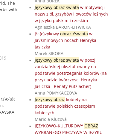
Anna BUREK
rld. The
Językowy obraz świata
w motywacji
erbs with
nazw ziół, grzybów i owoców leśnych
w języku polskim i czeskim
Agnieszka BARON-LITWICKA
J\c{e}zykowy
obraz \'swiata
w
Ja\'sminowych nocach Henryka
Jasiczka
Marek SIKORA
2019
Językowy obraz swiata
w poezji
zaolziańskiej uksztaltowany na
podstawie postrzegania kolorów (na
przykladzie twórczosci Henryka
Jasiczka i Renaty Putzlacher)
Anna POMYKACZOVÁ
rz\c{a}t
Jezykowy obraz
kobiety na
m.
podstawie polskich czasopism
TRAVSKÁ
kobiecych
Mariola Kluzová
JĘZYKOWO-KULTUROWY
OBRAZ
WYBRANEGO PIECZYWA W JĘZYKU