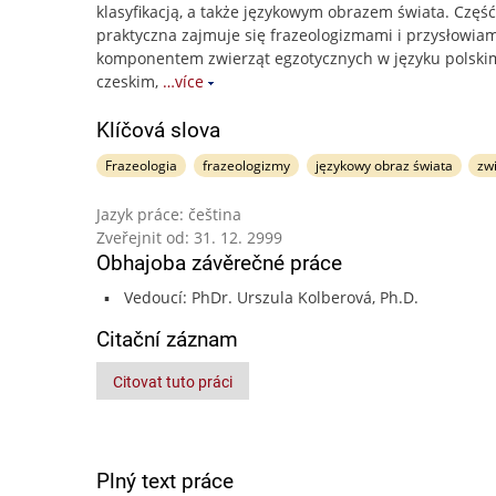
klasyfikacją, a także językowym obrazem świata. Część
praktyczna zajmuje się frazeologizmami i przysłowiam
komponentem zwierząt egzotycznych w języku polskim
czeskim,
…více
Klíčová slova
Frazeologia
frazeologizmy
językowy obraz świata
zw
Jazyk práce: čeština
Zveřejnit od: 31. 12. 2999
Obhajoba závěrečné práce
Vedoucí: PhDr. Urszula Kolberová, Ph.D.
Citační záznam
Citovat tuto práci
Plný text práce