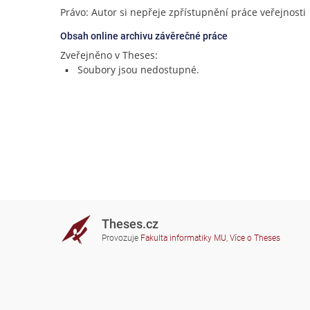
Právo: Autor si nepřeje zpřístupnění práce veřejnosti
Obsah online archivu závěrečné práce
Zveřejněno v Theses:
Soubory jsou nedostupné.
Theses.cz
Provozuje
Fakulta informatiky MU
,
Více o Theses