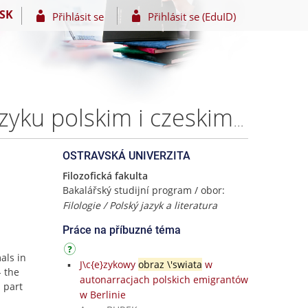
SK
Přihlásit se
Přihlásit se (EduID)
J\c{e}zykowy obraz zwierz\c{a}t egzotycznych w j\c{e}zyku polskim i czeskim – Aneta LISZOKOVÁ
OSTRAVSKÁ UNIVERZITA
Filozofická fakulta
Bakalářský studijní program / obor:
Filologie / Polský jazyk a literatura
Práce na příbuzné téma
mals in
J\c{e}zykowy
obraz \'swiata
w
- the
autonarracjach polskich emigrantów
l part
w Berlinie