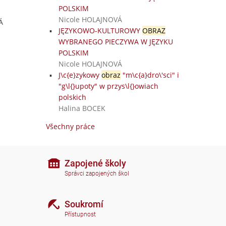
POLSKIM
Nicole HOLAJNOVÁ
Á
JĘZYKOWO-KULTUROWY
OBRAZ
WYBRANEGO PIECZYWA W JĘZYKU
POLSKIM
Nicole HOLAJNOVÁ
J\c{e}zykowy
obraz
"m\c{a}dro\'sci" i
"g\l{}upoty" w przys\l{}owiach
polskich
Halina BOCEK
Všechny práce
Zapojené školy
Správci zapojených škol
Soukromí
Přístupnost