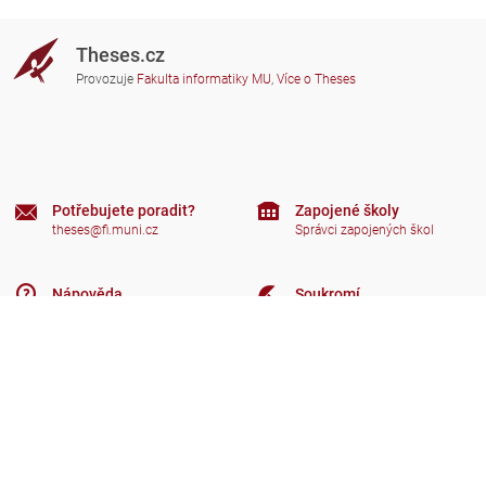
Theses.cz
Provozuje
Fakulta informatiky MU
,
Více o Theses
Potřebujete poradit?
Zapojené školy
theses@fi.muni.cz
Správci zapojených škol
Nápověda
Soukromí
Často kladené dotazy
Přístupnost
Zobrazit klasickou verzi
Nahoru