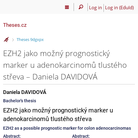
Log in
Log in (EduId)
Theses.cz
>
Theses 9dgxpx
EZH2 jako možný prognostický
marker u adenokarcinomů tlustého
střeva – Daniela DAVIDOVÁ
Daniela DAVIDOVÁ
Bachelor's thesis
EZH2 jako možný prognostický marker u
adenokarcinomů tlustého střeva
EZH2 as a possible prognostic marker for colon adenocarcinomas
Abstract:
Abstract: