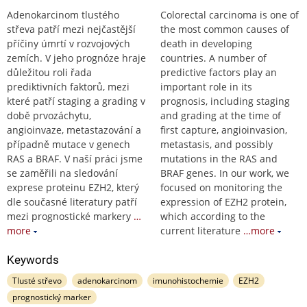
Adenokarcinom tlustého
Colorectal carcinoma is one of
střeva patří mezi nejčastější
the most common causes of
příčiny úmrtí v rozvojových
death in developing
zemích. V jeho prognóze hraje
countries. A number of
důležitou roli řada
predictive factors play an
prediktivních faktorů, mezi
important role in its
které patří staging a grading v
prognosis, including staging
době prvozáchytu,
and grading at the time of
angioinvaze, metastazování a
first capture, angioinvasion,
případně mutace v genech
metastasis, and possibly
RAS a BRAF. V naší práci jsme
mutations in the RAS and
se zaměřili na sledování
BRAF genes. In our work, we
exprese proteinu EZH2, který
focused on monitoring the
dle současné literatury patří
expression of EZH2 protein,
mezi prognostické markery
…
which according to the
more
current literature
…more
Keywords
Tlusté střevo
adenokarcinom
imunohistochemie
EZH2
prognostický marker