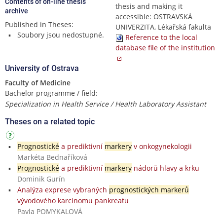
Contents of on-line thesis
thesis and making it
archive
accessible: OSTRAVSKÁ
Published in Theses:
UNIVERZITA, Lékařská fakulta
Soubory jsou nedostupné.
Reference to the local
database file of the institution
University of Ostrava
Faculty of Medicine
Bachelor programme / field:
Specialization in Health Service / Health Laboratory Assistant
Theses on a related topic
Prognostické
a prediktivní
markery
v onkogynekologii
Markéta Bednaříková
Prognostické
a prediktivní
markery
nádorů hlavy a krku
Dominik Gurín
Analýza exprese vybraných
prognostických markerů
vývodového karcinomu pankreatu
Pavla POMYKALOVÁ