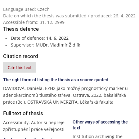
Language used: Czech
Date on which the thesis was submitted / produced: 26. 4. 2022
Accessible from:: 31. 12. 2999
Thesis defence
Date of defence:
14. 6. 2022
Supervisor: MUDr. Vladimír Židlík
Citation record
Cite this text
The right form of listing the thesis as a source quoted
DAVIDOVÁ, Daniela. EZH2 jako možný prognostický marker u
adenokarcinomů tlustého střeva. Ostrava, 2022. bakalářská
práce (Bc.). OSTRAVSKÁ UNIVERZITA. Lékařská fakulta
Full text of thesis
Accessibility: Autor si nepřeje
Other ways of accessing the
text
zpřístupnění práce veřejnosti
Institution archiving the