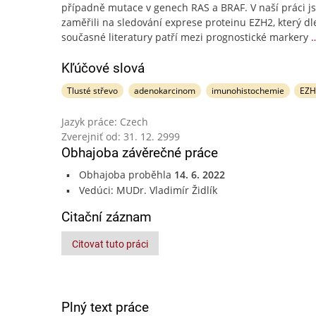
případně mutace v genech RAS a BRAF. V naší práci j
zaměřili na sledování exprese proteinu EZH2, který dl
současné literatury patří mezi prognostické markery
Kľúčové slová
Tlusté střevo
adenokarcinom
imunohistochemie
EZH
Jazyk práce: Czech
Zverejniť od: 31. 12. 2999
Obhajoba závěrečné práce
Obhajoba proběhla
14. 6. 2022
Vedúci: MUDr. Vladimír Židlík
Citační záznam
Citovat tuto práci
Plný text práce