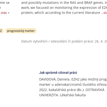
sme se
and possibly mutations in the RAS and BRAF genes. I
e
work, we focused on monitoring the expression of EZ
…viac
protein, which according to the current literature
…vi
2
prognostický marker
Datum vytvoření / odevzdání či podání práce: 26. 4. 
Jak správně citovat práci
DAVIDOVÁ, Daniela. EZH2 jako možný prog
marker u adenokarcinomů tlustého střeva.
2022. bakalářská práce (Bc.). OSTRAVSKÁ
UNIVERZITA. Lékařská fakulta