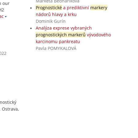
Markéta Bednaříková
n our
Prognostické
a prediktivní
markery
H2
nádorů hlavy a krku
ac
Dominik Gurín
Analýza exprese vybraných
prognostických markerů
vývodového
karcinomu pankreatu
Pavla POMYKALOVÁ
2022
nostický
 Ostrava,