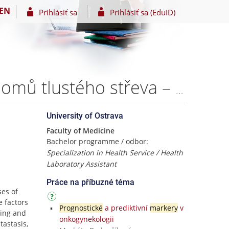
EN
Prihlásiť sa
Prihlásiť sa (EduID)
EZH2 jako možný prognostický marker u adenokarcinomů tlustého střeva – Daniela DAVIDOVÁ
University of Ostrava
Faculty of Medicine
Bachelor programme / odbor:
Specialization in Health Service / Health
Laboratory Assistant
Práce na příbuzné téma
es of
e factors
Prognostické
a prediktivní
markery
v
ging and
onkogynekologii
tastasis,