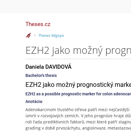
Theses.cz
>
Theses 9dgxpx
Daniela DAVIDOVÁ
Bachelor's thesis
EZH2 jako možný prognostický marke
EZH2 as a possible prognostic marker for colon adenoc
Anotácia:
Adenokarcinom tlustého střeva patří mezi nejčastější 
úmrtí v rozvojových zemích. V jeho prognóze hraje dů
roli řada prediktivních faktorů, mezi které patří stagin
grading v době prvozáchytu, angioinvaze, metastazov