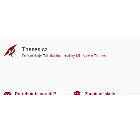
Theses.cz
Prevádzkuje
Fakulta informatiky MU
,
Více o Theses
Potrebujete poradiť?
Zapojené školy
theses@fi.muni.cz
Správcovia zapojených škôl
Nápoveda
Súkromie
Často kladené dotazy
Přístupnost