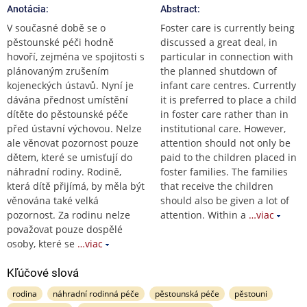
Anotácia:
Abstract:
V současné době se o
Foster care is currently being
pěstounské péči hodně
discussed a great deal, in
hovoří, zejména ve spojitosti s
particular in connection with
plánovaným zrušením
the planned shutdown of
kojeneckých ústavů. Nyní je
infant care centres. Currently
dávána přednost umístění
it is preferred to place a child
dítěte do pěstounské péče
in foster care rather than in
před ústavní výchovou. Nelze
institutional care. However,
ale věnovat pozornost pouze
attention should not only be
dětem, které se umisťují do
paid to the children placed in
náhradní rodiny. Rodině,
foster families. The families
která dítě přijímá, by měla být
that receive the children
věnována také velká
should also be given a lot of
pozornost. Za rodinu nelze
attention. Within a
…viac
považovat pouze dospělé
osoby, které se
…viac
Kľúčové slová
rodina
náhradní rodinná péče
pěstounská péče
pěstouni