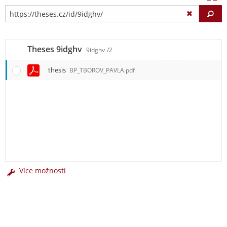
Vy
Theses 9idghv
9idghv
/2
thesis
BP_TBOROV_PAVLA.pdf
Více možností