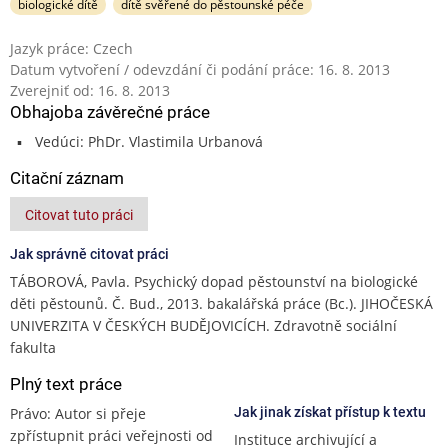
biologické dítě
dítě svěřené do pěstounské péče
Jazyk práce: Czech
Datum vytvoření / odevzdání či podání práce: 16. 8. 2013
Zverejniť od: 16. 8. 2013
Obhajoba závěrečné práce
Vedúci: PhDr. Vlastimila Urbanová
Citační záznam
Citovat tuto práci
Jak správně citovat práci
TÁBOROVÁ, Pavla. Psychický dopad pěstounství na biologické
děti pěstounů. Č. Bud., 2013. bakalářská práce (Bc.). JIHOČESKÁ
UNIVERZITA V ČESKÝCH BUDĚJOVICÍCH. Zdravotně sociální
fakulta
Plný text práce
Právo: Autor si přeje
Jak jinak získat přístup k textu
zpřístupnit práci veřejnosti od
Instituce archivující a