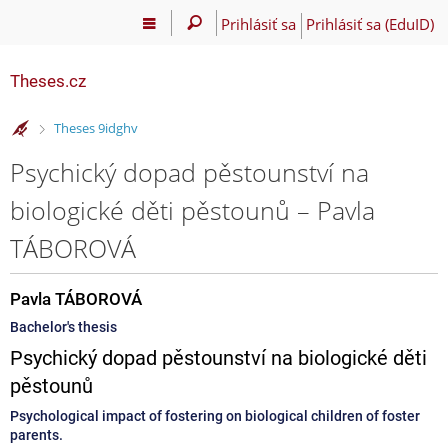
Prihlásiť sa
Prihlásiť sa (EduID)
Theses.cz
>
Theses 9idghv
Psychický dopad pěstounství na
biologické děti pěstounů – Pavla
TÁBOROVÁ
Pavla TÁBOROVÁ
Bachelor's thesis
Psychický dopad pěstounství na biologické děti
pěstounů
Psychological impact of fostering on biological children of foster
parents.