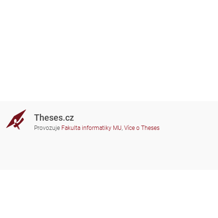
Theses.cz
Provozuje
Fakulta informatiky MU
,
Více o Theses
Potřebujete poradit?
Zapojené školy
theses@fi.muni.cz
Správci zapojených škol