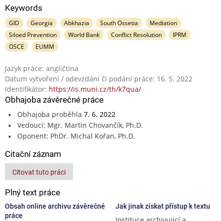
Keywords
GID
Georgia
Abkhazia
South Ossetia
Mediation
Siloed Prevention
World Bank
Conflict Resolution
IPRM
OSCE
EUMM
Jazyk práce: angličtina
Datum vytvoření / odevzdání či podání práce: 16. 5. 2022
Identifikátor:
https://is.muni.cz/th/k7qua/
Obhajoba závěrečné práce
Obhajoba proběhla
7. 6. 2022
Vedoucí: Mgr. Martin Chovančík, Ph.D.
Oponent: PhDr. Michal Kořan, Ph.D.
Citační záznam
Citovat tuto práci
Plný text práce
Obsah online archivu závěrečné
Jak jinak získat přístup k textu
práce
Instituce archivující a