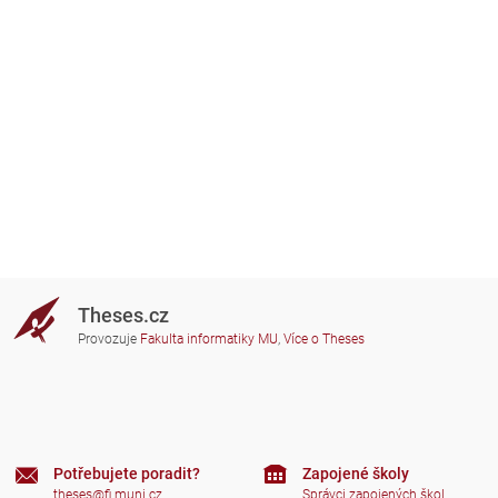
Theses.cz
Provozuje
Fakulta informatiky MU
,
Více o Theses
Potřebujete poradit?
Zapojené školy
theses@fi.muni.cz
Správci zapojených škol