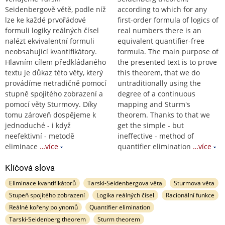
Seidenbergově větě, podle níž
according to which for any
lze ke každé prvořádové
first-order formula of logics of
formuli logiky reálných čísel
real numbers there is an
nalézt ekvivalentní formuli
equivalent quantifier-free
neobsahující kvantifikátory.
formula. The main purpose of
Hlavním cílem předkládaného
the presented text is to prove
textu je důkaz této věty, který
this theorem, that we do
provádíme netradičně pomocí
untraditionally using the
stupně spojitého zobrazení a
degree of a continuous
pomocí věty Sturmovy. Díky
mapping and Sturm's
tomu zároveň dospějeme k
theorem. Thanks to that we
jednoduché - i když
get the simple - but
neefektivní - metodě
ineffective - method of
eliminace
…více
quantifier elimination
…více
Klíčová slova
Eliminace kvantifikátorů
Tarski-Seidenbergova věta
Sturmova věta
Stupeň spojitého zobrazení
Logika reálných čísel
Racionální funkce
Reálné kořeny polynomů
Quantifier elimination
Tarski-Seidenberg theorem
Sturm theorem