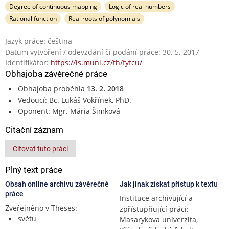
Degree of continuous mapping
Logic of real numbers
Rational function
Real roots of polynomials
Jazyk práce: čeština
Datum vytvoření / odevzdání či podání práce: 30. 5. 2017
Identifikátor:
https://is.muni.cz/th/fyfcu/
Obhajoba závěrečné práce
Obhajoba proběhla
13. 2. 2018
Vedoucí: Bc. Lukáš Vokřínek, PhD.
Oponent: Mgr. Mária Šimková
Citační záznam
Citovat tuto práci
Plný text práce
Obsah online archivu závěrečné
Jak jinak získat přístup k textu
práce
Instituce archivující a
Zveřejněno v Theses:
zpřístupňující práci:
světu
Masarykova univerzita,