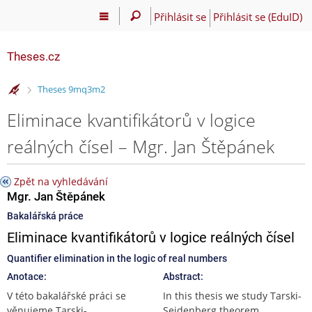
Přihlásit se
Přihlásit se (EduID)
Theses.cz
>
Theses 9mq3m2
Eliminace kvantifikátorů v logice
reálných čísel – Mgr. Jan Štěpánek
Zpět na vyhledávání
Mgr. Jan Štěpánek
Bakalářská práce
Eliminace kvantifikátorů v logice reálných čísel
Quantifier elimination in the logic of real numbers
Anotace:
Abstract:
V této bakalářské práci se
In this thesis we study Tarski-
věnujeme Tarski-
Seidenberg theorem,