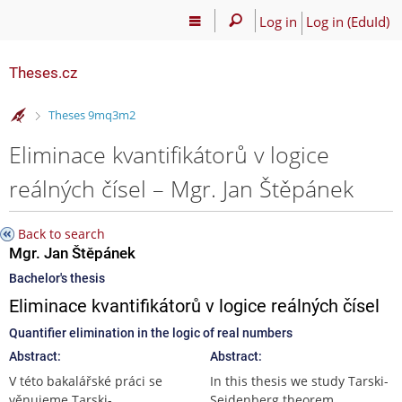
Log in
Log in (EduId)
Theses.cz
>
Theses 9mq3m2
Eliminace kvantifikátorů v logice
reálných čísel – Mgr. Jan Štěpánek
Back to search
Mgr. Jan Štěpánek
Bachelor's thesis
Eliminace kvantifikátorů v logice reálných čísel
Quantifier elimination in the logic of real numbers
Abstract:
Abstract:
V této bakalářské práci se
In this thesis we study Tarski-
věnujeme Tarski-
Seidenberg theorem,