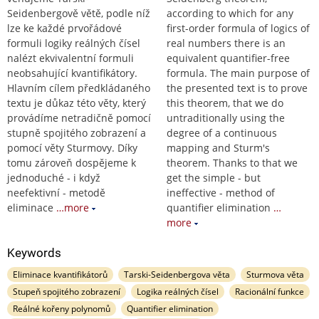
Seidenbergově větě, podle níž
according to which for any
lze ke každé prvořádové
first-order formula of logics of
formuli logiky reálných čísel
real numbers there is an
nalézt ekvivalentní formuli
equivalent quantifier-free
neobsahující kvantifikátory.
formula. The main purpose of
Hlavním cílem předkládaného
the presented text is to prove
textu je důkaz této věty, který
this theorem, that we do
provádíme netradičně pomocí
untraditionally using the
stupně spojitého zobrazení a
degree of a continuous
pomocí věty Sturmovy. Díky
mapping and Sturm's
tomu zároveň dospějeme k
theorem. Thanks to that we
jednoduché - i když
get the simple - but
neefektivní - metodě
ineffective - method of
eliminace
…more
quantifier elimination
…
more
Keywords
Eliminace kvantifikátorů
Tarski-Seidenbergova věta
Sturmova věta
Stupeň spojitého zobrazení
Logika reálných čísel
Racionální funkce
Reálné kořeny polynomů
Quantifier elimination