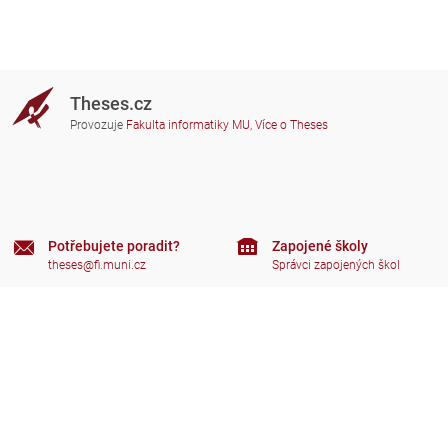
Theses.cz
Provozuje
Fakulta informatiky MU
,
Více o Theses
Potřebujete poradit?
Zapojené školy
theses@fi.muni.cz
Správci zapojených škol
Nápověda
Soukromí
Často kladené dotazy
Přístupnost
Zobrazit klasickou verzi