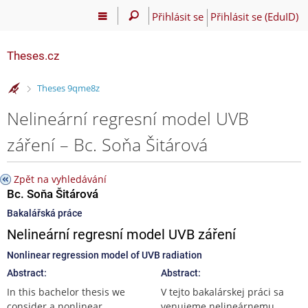
Přihlásit se
Přihlásit se (EduID)
Theses.cz
>
Theses 9qme8z
Nelineární regresní model UVB
záření – Bc. Soňa Šitárová
Zpět na vyhledávání
Bc. Soňa Šitárová
Bakalářská práce
Nelineární regresní model UVB záření
Nonlinear regression model of UVB radiation
Abstract:
Abstract:
In this bachelor thesis we
V tejto bakalárskej práci sa
consider a nonlinear
venujeme nelineárnemu