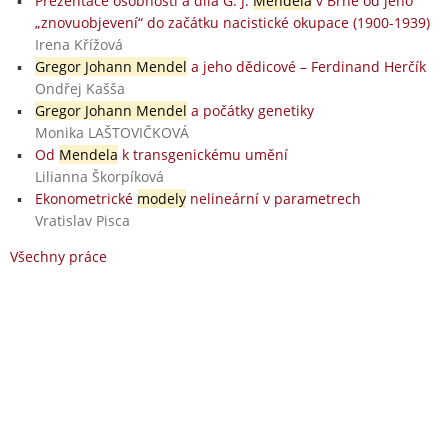
Prezentace osobnosti a díla G. J.
Mendela
v Brně od jeho
„znovuobjevení“ do začátku nacistické okupace (1900-1939)
Irena Křížová
Gregor Johann Mendel
a jeho dědicové – Ferdinand Herčík
Ondřej Kašša
Gregor Johann Mendel
a počátky genetiky
Monika LAŠTOVIČKOVÁ
Od
Mendela
k transgenickému umění
Lilianna Škorpíková
Ekonometrické
modely
nelineární v parametrech
Vratislav Pisca
Všechny práce