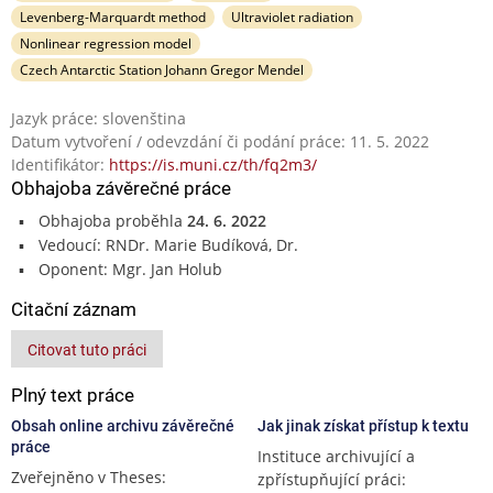
Levenberg-Marquardt method
Ultraviolet radiation
Nonlinear regression model
Czech Antarctic Station Johann Gregor Mendel
Jazyk práce: slovenština
Datum vytvoření / odevzdání či podání práce: 11. 5. 2022
Identifikátor:
https://is.muni.cz/th/fq2m3/
Obhajoba závěrečné práce
Obhajoba proběhla
24. 6. 2022
Vedoucí: RNDr. Marie Budíková, Dr.
Oponent: Mgr. Jan Holub
Citační záznam
Citovat tuto práci
Plný text práce
Obsah online archivu závěrečné
Jak jinak získat přístup k textu
práce
Instituce archivující a
Zveřejněno v Theses:
zpřístupňující práci: