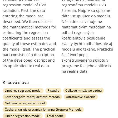
regression model of UVB
regresnému modelu UVB
radiation. First, the data
žiarenia. Najprv sú opísané
entering the model are
dáta vstupujúce do modelu.
described. We then discuss
Následne sa venujeme
the mathematical methods for
matematickým metódam na
estimating the regression
odhad regresných
coefficients and assess the
koeficientov a posúdenie
quality of these estimates and
kvality týchto odhadov, ale aj
the model itself. The practical
modelu ako takého. Praktickú
part consists of a description
časť tvorí popis
of the developed R script and
skonštruovaného skriptu v
its application to real data.
programe R a jeho aplikácia
na reálne dáta.
Klíčová slova
Lineárny regresný model
R-studio
Celkové množstvo ozónu
Levenbergova-Marquardtova metóda
Ultrafialové žiarenie
Nelineárny regresný model
Česká antarktická stanica Johanna Gregora Mendela
Linear regression model
Total ozone