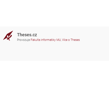
Theses.cz
Provozuje
Fakulta informatiky MU
,
Více o Theses
Potřebujete poradit?
Zapojené školy
theses@fi.muni.cz
Správci zapojených škol
Nápověda
Soukromí
Často kladené dotazy
Přístupnost
Zobrazit klasickou verzi