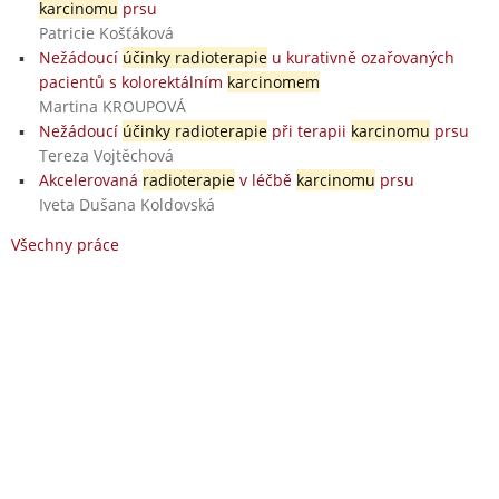
karcinomu
prsu
Patricie Košťáková
Nežádoucí
účinky radioterapie
u kurativně ozařovaných
pacientů s kolorektálním
karcinomem
Martina KROUPOVÁ
Nežádoucí
účinky radioterapie
při terapii
karcinomu
prsu
Tereza Vojtěchová
Akcelerovaná
radioterapie
v léčbě
karcinomu
prsu
Iveta Dušana Koldovská
Všechny práce