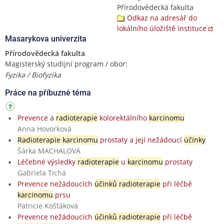
Přírodovědecká fakulta
Odkaz na adresář do
lokálního úložiště instituce
Masarykova univerzita
Přírodovědecká fakulta
Magisterský studijní program / obor:
Fyzika / Biofyzika
Práce na příbuzné téma
Prevence a
radioterapie
kolorektálního
karcinomu
Anna Hovorková
Radioterapie karcinomu
prostaty a její nežádoucí
účinky
Šárka MACHALOVÁ
Léčebné výsledky
radioterapie
u
karcinomu
prostaty
Gabriela Tichá
Prevence nežádoucích
účinků radioterapie
při léčbě
karcinomu
prsu
Patricie Košťáková
Prevence nežádoucích
účinků radioterapie
při léčbě