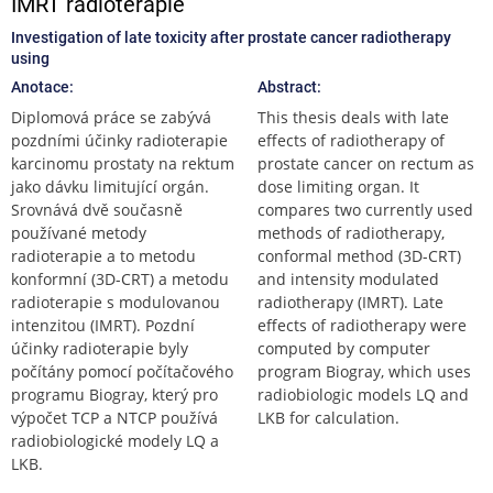
IMRT radioterapie
Investigation of late toxicity after prostate cancer radiotherapy
using
Anotace:
Abstract:
Diplomová práce se zabývá
This thesis deals with late
pozdními účinky radioterapie
effects of radiotherapy of
karcinomu prostaty na rektum
prostate cancer on rectum as
jako dávku limitující orgán.
dose limiting organ. It
Srovnává dvě současně
compares two currently used
používané metody
methods of radiotherapy,
radioterapie a to metodu
conformal method (3D-CRT)
konformní (3D-CRT) a metodu
and intensity modulated
radioterapie s modulovanou
radiotherapy (IMRT). Late
intenzitou (IMRT). Pozdní
effects of radiotherapy were
účinky radioterapie byly
computed by computer
počítány pomocí počítačového
program Biogray, which uses
programu Biogray, který pro
radiobiologic models LQ and
výpočet TCP a NTCP používá
LKB for calculation.
radiobiologické modely LQ a
LKB.