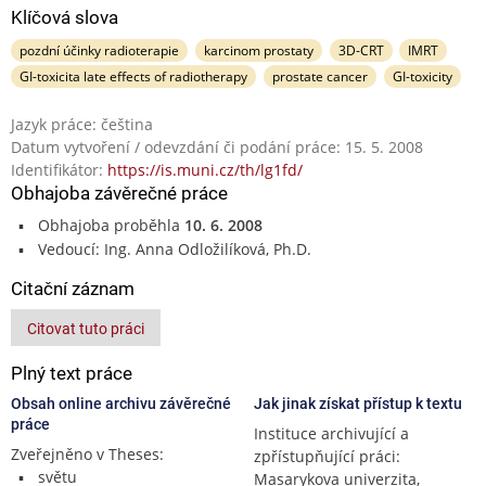
Klíčová slova
pozdní účinky radioterapie
karcinom prostaty
3D-CRT
IMRT
GI-toxicita late effects of radiotherapy
prostate cancer
GI-toxicity
Jazyk práce: čeština
Datum vytvoření / odevzdání či podání práce: 15. 5. 2008
Identifikátor:
https://is.muni.cz/th/lg1fd/
Obhajoba závěrečné práce
Obhajoba proběhla
10. 6. 2008
Vedoucí: Ing. Anna Odložilíková, Ph.D.
Citační záznam
Citovat tuto práci
Plný text práce
Obsah online archivu závěrečné
Jak jinak získat přístup k textu
práce
Instituce archivující a
Zveřejněno v Theses:
zpřístupňující práci:
světu
Masarykova univerzita,