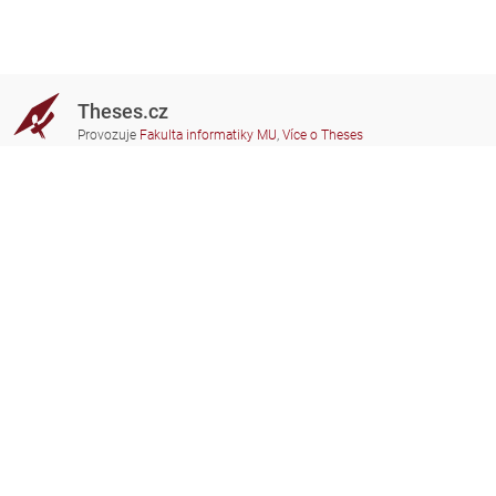
Theses.cz
Provozuje
Fakulta informatiky MU
,
Více o Theses
Potřebujete poradit?
Zapojené školy
theses@fi.muni.cz
Správci zapojených škol
Nápověda
Soukromí
Často kladené dotazy
Přístupnost
Zobrazit klasickou verzi