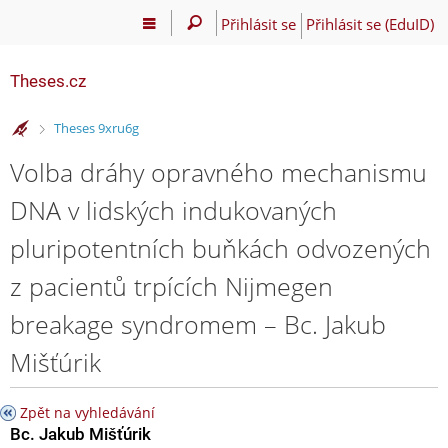
Přihlásit se
Přihlásit se (EduID)
Theses.cz
>
Theses 9xru6g
Volba dráhy opravného mechanismu
DNA v lidských indukovaných
pluripotentních buňkách odvozených
z pacientů trpících Nijmegen
breakage syndromem – Bc. Jakub
Mišťúrik
Zpět na vyhledávání
Bc. Jakub Mišťúrik