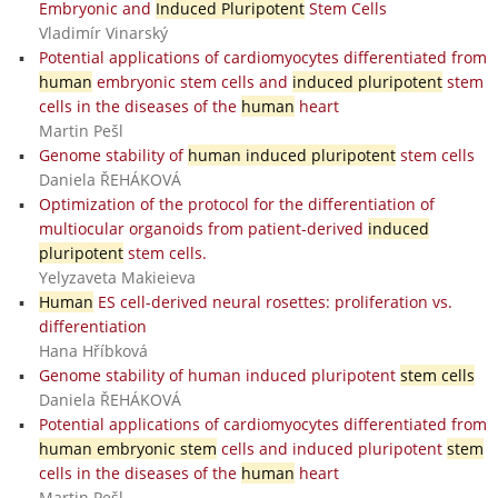
Embryonic and
Induced Pluripotent
Stem Cells
Vladimír Vinarský
Potential applications of cardiomyocytes differentiated from
human
embryonic stem cells and
induced pluripotent
stem
cells in the diseases of the
human
heart
Martin Pešl
Genome stability of
human induced pluripotent
stem cells
Daniela ŘEHÁKOVÁ
Optimization of the protocol for the differentiation of
multiocular organoids from patient-derived
induced
pluripotent
stem cells.
Yelyzaveta Makieieva
Human
ES cell-derived neural rosettes: proliferation vs.
differentiation
Hana Hříbková
Genome stability of human induced pluripotent
stem cells
Daniela ŘEHÁKOVÁ
Potential applications of cardiomyocytes differentiated from
human embryonic stem
cells and induced pluripotent
stem
cells in the diseases of the
human
heart
Martin Pešl