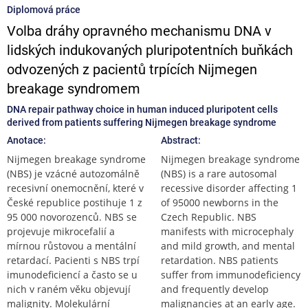
Diplomová práce
Volba dráhy opravného mechanismu DNA v
lidských indukovaných pluripotentních buňkách
odvozených z pacientů trpících Nijmegen
breakage syndromem
DNA repair pathway choice in human induced pluripotent cells
derived from patients suffering Nijmegen breakage syndrome
Anotace:
Abstract:
Nijmegen breakage syndrome
Nijmegen breakage syndrome
(NBS) je vzácné autozomálně
(NBS) is a rare autosomal
recesivní onemocnění, které v
recessive disorder affecting 1
České republice postihuje 1 z
of 95000 newborns in the
95 000 novorozenců. NBS se
Czech Republic. NBS
projevuje mikrocefalií a
manifests with microcephaly
mírnou růstovou a mentální
and mild growth, and mental
retardací. Pacienti s NBS trpí
retardation. NBS patients
imunodeficiencí a často se u
suffer from immunodeficiency
nich v raném věku objevují
and frequently develop
malignity. Molekulární
malignancies at an early age.