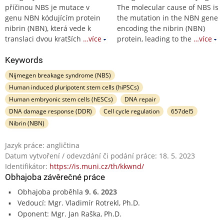
příčinou NBS je mutace v
The molecular cause of NBS is
genu NBN kódujícím protein
the mutation in the NBN gene
nibrin (NBN), která vede k
encoding the nibrin (NBN)
translaci dvou kratších
…více
protein, leading to the
…více
Keywords
Nijmegen breakage syndrome (NBS)
Human induced pluripotent stem cells (hiPSCs)
Human embryonic stem cells (hESCs)
DNA repair
DNA damage response (DDR)
Cell cycle regulation
657del5
Nibrin (NBN)
Jazyk práce: angličtina
Datum vytvoření / odevzdání či podání práce: 18. 5. 2023
Identifikátor:
https://is.muni.cz/th/kkwnd/
Obhajoba závěrečné práce
Obhajoba proběhla
9. 6. 2023
Vedoucí: Mgr. Vladimír Rotrekl, Ph.D.
Oponent: Mgr. Jan Raška, Ph.D.