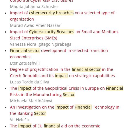
Corporate Cyber Risk Disclosures
Madita Johanna Schuster
Impact of
cybersecurity breaches
on a selected type of
organization
Murad Awad Amer Nassar
Impact of
Cybersecurity Breaches
on Small and Medium-
Sized Enterprises (SMEs)
Vanessa Flora Igitego Ngirabega
Financial sector
development in selected transition
economies
Eter Zatuashvili
Degree of projectification in the
financial sector
in the
Czech Republic and its
impact
on strategic capabilities
Lucas Tordo da Silva
The
Impact
of the Geopolitical Crisis in Europe on
Financial
Risks in the Manufacturing
Sector
Michaela Martináková
An Investigation on the
Impact
of
Financial
Technology in
the Banking
Sector
Vít Helešic
The
impact
of EU
financial
aid on the economic