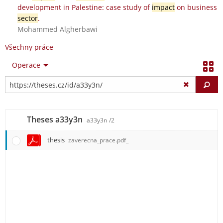
development in Palestine: case study of
impact
on business
sector
.
Mohammed Algherbawi
Všechny práce
Operace
Vy
Theses a33y3n
a33y3n
/2
thesis
zaverecna_prace.pdf_