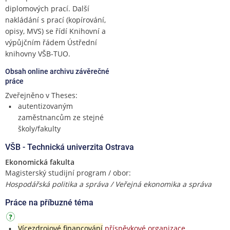
diplomových prací. Další
nakládání s prací (kopírování,
opisy, MVS) se řídí Knihovní a
výpůjčním řádem Ústřední
knihovny VŠB-TUO.
Obsah online archivu závěrečné
práce
Zveřejněno v Theses:
autentizovaným
zaměstnancům ze stejné
školy/fakulty
VŠB - Technická univerzita Ostrava
Ekonomická fakulta
Magisterský studijní program / obor:
Hospodářská politika a správa / Veřejná ekonomika a správa
Práce na příbuzné téma
Vícezdrojové financování
příspěvkové organizace