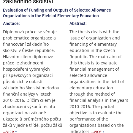
základního školství
Evaluation of Funding and Outputs of Selected Allowance
Organizations in the Field of Elementary Education
Anotace:
Abstract:
Diplomová práce se věnuje
The thesis deals with the
problematice organizace a
issue of organization and
financování základního
financing of elementary
školství v České republice.
education in the Czech
Hlavním cílem diplomové
Republic. The main aim of
práce je zhodnocení
this thesis is to evaluate
hospodaření vybraných
financial management of
příspěvkových organizací
selected allowance
působících v oblasti
organizations in the field of
základního školství metodou
elementary education
finanční analýzy v letech
through the method of
2010–2016. Dílčím cílem je
financial analysis in the years
zhodnocení výkonů těchto
2010-2016. The partial
organizací na základě
objective is to evaluate the
ukazatelů průměrného počtu
performance of the
žáků v jedné třídě, počtu žáků
organizations based on the
…více
indicators
…více