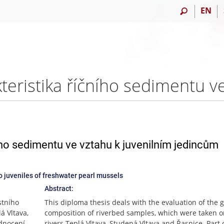
EN
ího sedimentu ve vztahu k juvenilním jedincům
o juveniles of freshwater pearl mussels
Abstract:
stního
This diploma thesis deals with the evaluation of the 
á Vltava,
composition of riverbed samples, which were taken o
odnocení
rivers Teplá Vltava, Studená Vltava and Řasnice. Part 