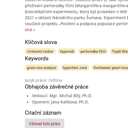
přežívání perlorodky říční (Margaritifera margaritifera
bioindikačním experimentu, který byl proveden v létě
2021 v oblasti Národního parku Šumava. Experiment 
součásti projektu „Posílení a podpora populace perlo
více
Klíčová slova
zrnitostní rozbor
hyporeál
perlorodka říční
Teplá Vlt
Keywords
grain size analysis
hyporheic zone
freshwater pearl mus
Jazyk práce: čeština
Obhajoba závěrečné práce
Vedoucí: Mgr. Michal Bílý, Ph.D.
Oponent: Jana Kalibová, Ph.D.
Citační záznam
Citovat tuto práci