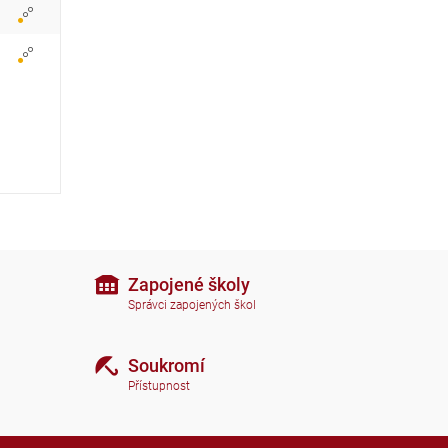
a
z
i
t
i
k
o
n
Zapojené školy
Správci zapojených škol
y
Soukromí
Přístupnost