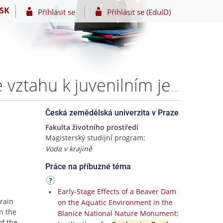
SK
Přihlásit se
Přihlásit se (EduID)
Granulometrická charakteristika říčního sedimentu ve vztahu k juvenilním jedincům perlorodky říční – Bc. Marta Rojtová
Česká zemědělská univerzita v Praze
Fakulta životního prostředí
Magisterský studijní program:
Voda v krajině
Práce na příbuzné téma
Early-Stage Effects of a Beaver Dam
grain
on the Aquatic Environment in the
n the
Blanice National Nature Monument:
of the