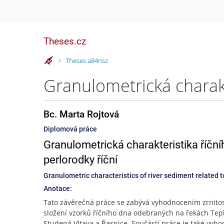
Theses.cz
>
Theses a84nsz
Bc. Marta Rojtová
Diplomová práce
Granulometrická charakteristika říčn
perlorodky říční
Granulometric characteristics of river sediment related t
Anotace:
Tato závěrečná práce se zabývá vyhodnocením zrnito
složení vzorků říčního dna odebraných na řekách Tepl
Studená Vltava a Řasnice. Součástí práce je také vyh