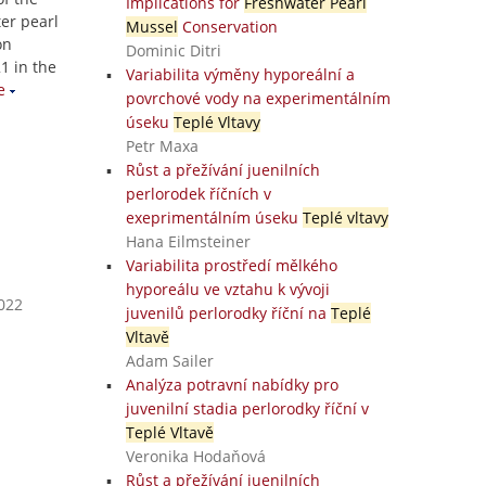
Implications for
Freshwater Pearl
ter pearl
Mussel
Conservation
on
Dominic Ditri
1 in the
Variabilita výměny hyporeální a
e
povrchové vody na experimentálním
úseku
Teplé Vltavy
Petr Maxa
Růst a přežívání juenilních
perlorodek říčních v
exeprimentálním úseku
Teplé vltavy
Hana Eilmsteiner
Variabilita prostředí mělkého
hyporeálu ve vztahu k vývoji
2022
juvenilů perlorodky říční na
Teplé
Vltavě
Adam Sailer
Analýza potravní nabídky pro
juvenilní stadia perlorodky říční v
Teplé Vltavě
Veronika Hodaňová
Růst a přežívání juenilních