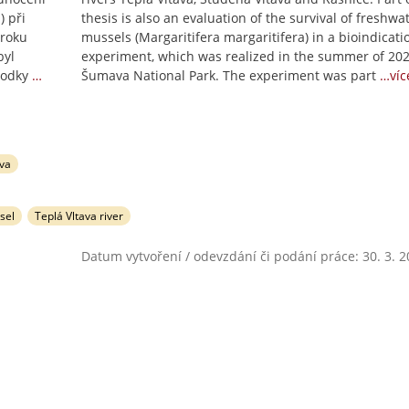
) při
thesis is also an evaluation of the survival of freshwa
 roku
mussels (Margaritifera margaritifera) in a bioindicati
byl
experiment, which was realized in the summer of 202
rodky
…
Šumava National Park. The experiment was part
…víc
ava
sel
Teplá Vltava river
Datum vytvoření / odevzdání či podání práce: 30. 3. 