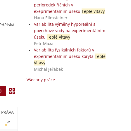
perlorodek říčních v
exeprimentálním úseku
Teplé vltavy
Hana Eilmsteiner
Variabilita výměny hyporeální a
mědělská
povrchové vody na experimentálním
úseku
Teplé Vltavy
Petr Maxa
Variabilita fyzikálních faktorů v
experimentálním úseku koryta
Teplé
Vltavy
Michal Jeřábek
Všechny práce
Z
Vyhledat
o
b
PRÁVA
r