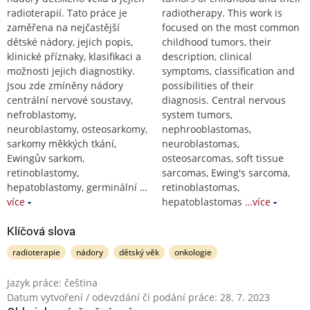
radioterapií. Tato práce je
radiotherapy. This work is
zaměřena na nejčastější
focused on the most common
dětské nádory, jejich popis,
childhood tumors, their
klinické příznaky, klasifikaci a
description, clinical
možnosti jejich diagnostiky.
symptoms, classification and
Jsou zde zmíněny nádory
possibilities of their
centrální nervové soustavy,
diagnosis. Central nervous
nefroblastomy,
system tumors,
neuroblastomy, osteosarkomy,
nephrooblastomas,
sarkomy měkkých tkání,
neuroblastomas,
Ewingův sarkom,
osteosarcomas, soft tissue
retinoblastomy,
sarcomas, Ewing's sarcoma,
hepatoblastomy, germinální
…
retinoblastomas,
více
hepatoblastomas
…více
Klíčová slova
radioterapie
nádory
dětský věk
onkologie
Jazyk práce: čeština
Datum vytvoření / odevzdání či podání práce: 28. 7. 2023