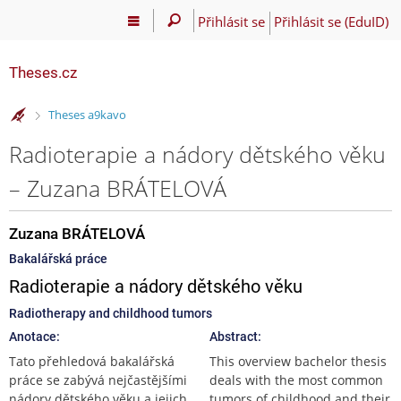
Přihlásit se
Přihlásit se (EduID)
Theses.cz
>
Theses a9kavo
Radioterapie a nádory dětského věku
– Zuzana BRÁTELOVÁ
Zuzana BRÁTELOVÁ
Bakalářská práce
Radioterapie a nádory dětského věku
Radiotherapy and childhood tumors
Anotace:
Abstract:
Tato přehledová bakalářská
This overview bachelor thesis
práce se zabývá nejčastějšími
deals with the most common
nádory dětského věku a jejich
tumors of childhood and their