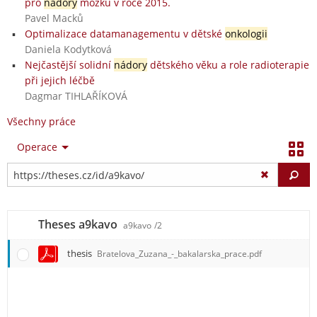
pro
nádory
mozku v roce 2015.
Pavel Macků
Optimalizace datamanagementu v dětské
onkologii
Daniela Kodytková
Nejčastější solidní
nádory
dětského věku a role radioterapie
při jejich léčbě
Dagmar TIHLAŘÍKOVÁ
Všechny práce
Operace
Vy
Theses a9kavo
a9kavo
/2
thesis
Bratelova_Zuzana_-_bakalarska_prace.pdf