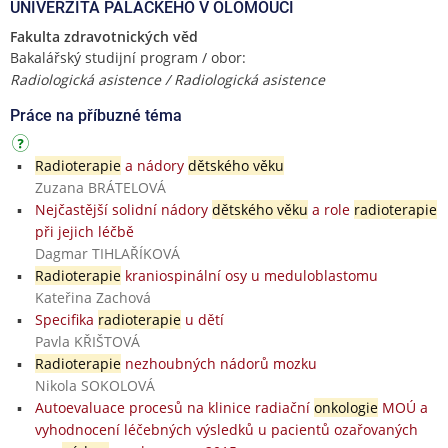
UNIVERZITA PALACKÉHO V OLOMOUCI
Fakulta zdravotnických věd
Bakalářský studijní program / obor:
Radiologická asistence / Radiologická asistence
Práce na příbuzné téma
Radioterapie
a nádory
dětského věku
Zuzana BRÁTELOVÁ
Nejčastější solidní nádory
dětského věku
a role
radioterapie
při jejich léčbě
Dagmar TIHLAŘÍKOVÁ
Radioterapie
kraniospinální osy u meduloblastomu
Kateřina Zachová
Specifika
radioterapie
u dětí
Pavla KŘIŠTOVÁ
Radioterapie
nezhoubných nádorů mozku
Nikola SOKOLOVÁ
Autoevaluace procesů na klinice radiační
onkologie
MOÚ a
vyhodnocení léčebných výsledků u pacientů ozařovaných