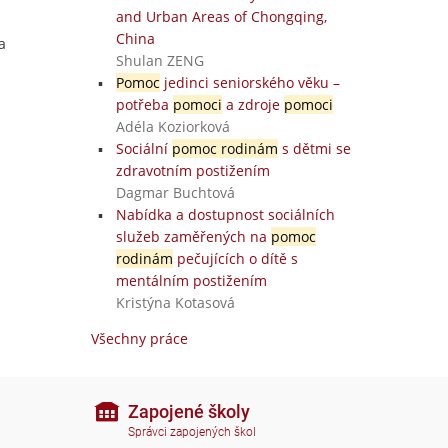
and Urban Areas of Chongqing,
China
a
Shulan ZENG
Pomoc
jedinci seniorského věku –
potřeba
pomoci
a zdroje
pomoci
Adéla Koziorková
Sociální
pomoc rodinám
s dětmi se
zdravotním postižením
Dagmar Buchtová
Nabídka a dostupnost sociálních
služeb zaměřených na
pomoc
rodinám
pečujících o dítě s
mentálním postižením
Kristýna Kotasová
Všechny práce
Zapojené školy
Správci zapojených škol