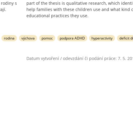
 rodiny s
part of the thesis is qualitative research, which ident
ají.
help families with these children use and what kind 
educational practices they use.
rodina
výchova
pomoc
podpora ADHD
hyperactivity
deficit 
Datum vytvoření / odevzdání či podání práce: 7. 5. 20