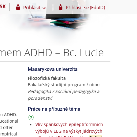
SK
Přihlásit se
Přihlásit se (EduID)
Pomoc a podpora rodin při výchově dítěte se syndromem ADHD – Bc. Lucie Hegrová
Masarykova univerzita
Filozofická fakulta
Bakalářský studijní program / obor:
Pedagogika / Sociální pedagogika a
poradenství
Práce na příbuzné téma
rom ADHD.
ucational
Vliv spánkových epileptiformních
d offer
výbojů v EEG na výskyt jádrových
empirical