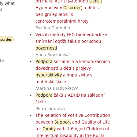
příznaků ADHD (Attention
Deficit
ify what
Hyperactivity
Disorder
) u dětí s
of
benigní epilepsií s
centrotemporálními hroty
Pavlína Danhofer
Využití metody EEG-biofeedback ke
disorder
zmírnění obtíží žáka s poruchou
pozornosti
Hana Smolánová
15
Podpora
sociálních a komunikačních
dovedností u dětí s projevy
hyperaktivity
a impulzivity v
mateřské škole
Martina BEDNÁŘOVÁ
Podpora
žáků s ADHD na základní
škole
Petra Jandlová
The Relation of Positive Contribution
between
Support
and Quality of Life
for
Family
with 1-6 Aged Children of
Intellectual Disability in the Rural