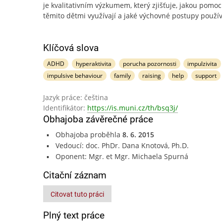
je kvalitativním výzkumem, který zjišťuje, jakou pomoc
těmito dětmi využívají a jaké výchovné postupy použív
Klíčová slova
ADHD
hyperaktivita
porucha pozornosti
impulzivita
impulsive behaviour
family
raising
help
support
Jazyk práce: čeština
Identifikátor:
https://is.muni.cz/th/bsq3j/
Obhajoba závěrečné práce
Obhajoba proběhla
8. 6. 2015
Vedoucí: doc. PhDr. Dana Knotová, Ph.D.
Oponent: Mgr. et Mgr. Michaela Spurná
Citační záznam
Citovat tuto práci
Plný text práce