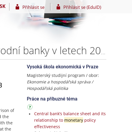
SK
Přihlásit se
Přihlásit se (EduID)
Komparace kursových závazků České a Švýcarské národní banky v letech 2011-2018 – Martin Lukáč
Vysoká škola ekonomická v Praze
Magisterský studijní program / obor:
Ekonomie a hospodářská správa /
8
Hospodářská politika
Práce na příbuzné téma
ison of
Central bank’s balance sheet and its
d the
relationship to
monetary
policy
ith the
effectiveness
at the