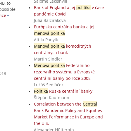
Salome Lekishvili
NB, to
Bank of England a jej
politika
v čase
possible
pandémie Covid
íce
Júlia Balčiráková
Európska centrálna banka a jej
menová politika
Attila Panyik
Menová politika
komoditných
centrálnych bánk
Martin Šindler
Měnová politika
Federálního
rezervního systému a Evropské
2019
centrální banky po roce 2008
Lukáš Sedláček
Politika
Ruské centrální banky
Štěpán Kaufmann
Correlation between the
Central
Bank Pandemic Policy and Equities
Market Performance in Europe and
the U.S.
Alexander Hütteroth