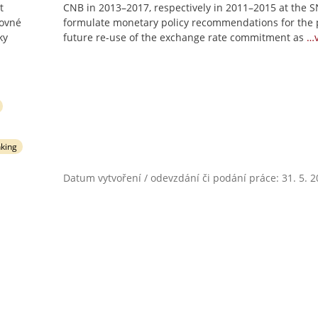
t
CNB in 2013–2017, respectively in 2011–2015 at the S
tovné
formulate monetary policy recommendations for the 
ky
future re-use of the exchange rate commitment as
…v
nking
Datum vytvoření / odevzdání či podání práce: 31. 5. 