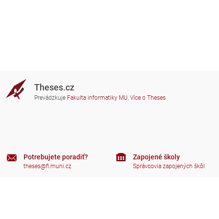
Theses.cz
Prevádzkuje
Fakulta informatiky MU
,
Více o Theses
Potrebujete poradiť?
Zapojené školy
theses@fi.muni.cz
Správcovia zapojených škôl
Nápoveda
Súkromie
Často kladené dotazy
Přístupnost