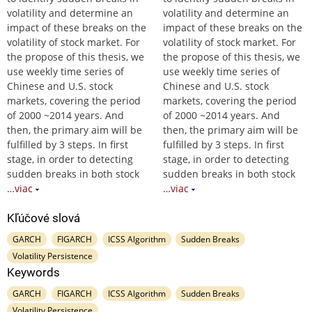
volatility and determine an
volatility and determine an
impact of these breaks on the
impact of these breaks on the
volatility of stock market. For
volatility of stock market. For
the propose of this thesis, we
the propose of this thesis, we
use weekly time series of
use weekly time series of
Chinese and U.S. stock
Chinese and U.S. stock
markets, covering the period
markets, covering the period
of 2000 ~2014 years. And
of 2000 ~2014 years. And
then, the primary aim will be
then, the primary aim will be
fulfilled by 3 steps. In first
fulfilled by 3 steps. In first
stage, in order to detecting
stage, in order to detecting
sudden breaks in both stock
sudden breaks in both stock
…viac
…viac
Kľúčové slová
GARCH
FIGARCH
ICSS Algorithm
Sudden Breaks
Volatility Persistence
Keywords
GARCH
FIGARCH
ICSS Algorithm
Sudden Breaks
Volatility Persistence