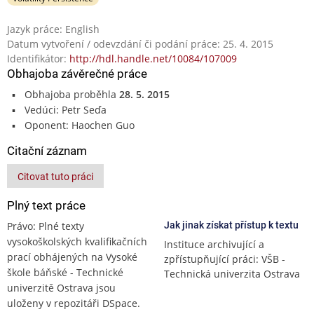
Jazyk práce: English
Datum vytvoření / odevzdání či podání práce: 25. 4. 2015
Identifikátor:
http://hdl.handle.net/10084/107009
Obhajoba závěrečné práce
Obhajoba proběhla
28. 5. 2015
Vedúci: Petr Seďa
Oponent: Haochen Guo
Citační záznam
Citovat tuto práci
Plný text práce
Právo: Plné texty
Jak jinak získat přístup k textu
vysokoškolských kvalifikačních
Instituce archivující a
prací obhájených na Vysoké
zpřístupňující práci: VŠB -
škole báňské - Technické
Technická univerzita Ostrava
univerzitě Ostrava jsou
uloženy v repozitáři DSpace.