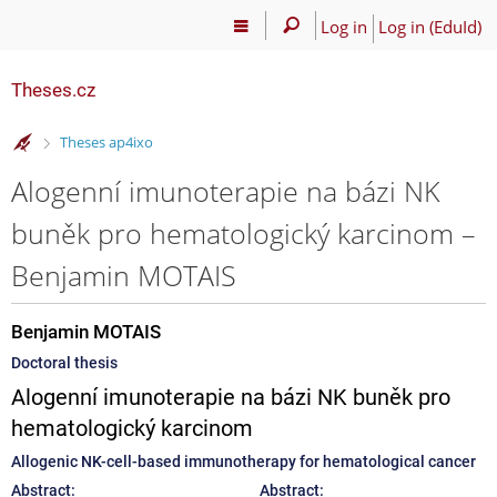
Log in
Log in (EduId)
Theses.cz
>
Theses ap4ixo
Alogenní imunoterapie na bázi NK
buněk pro hematologický karcinom –
Benjamin MOTAIS
Benjamin MOTAIS
Doctoral thesis
Alogenní imunoterapie na bázi NK buněk pro
hematologický karcinom
Allogenic NK-cell-based immunotherapy for hematological cancer
Abstract:
Abstract: