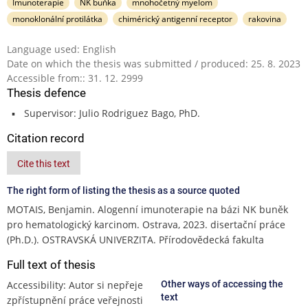
Imunoterapie
NK buňka
mnohočetný myelom
monoklonální protilátka
chimérický antigenní receptor
rakovina
Language used: English
Date on which the thesis was submitted / produced: 25. 8. 2023
Accessible from:: 31. 12. 2999
Thesis defence
Supervisor: Julio Rodriguez Bago, PhD.
Citation record
Cite this text
The right form of listing the thesis as a source quoted
MOTAIS, Benjamin. Alogenní imunoterapie na bázi NK buněk
pro hematologický karcinom. Ostrava, 2023. disertační práce
(Ph.D.). OSTRAVSKÁ UNIVERZITA. Přírodovědecká fakulta
Full text of thesis
Accessibility: Autor si nepřeje
Other ways of accessing the
text
zpřístupnění práce veřejnosti