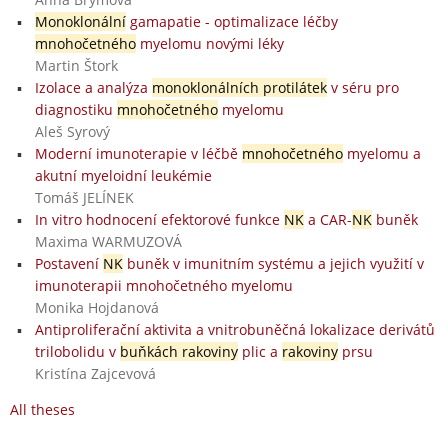
Monoklonální
gamapatie - optimalizace léčby
mnohočetného
myelomu novými léky
Martin Štork
Izolace a analýza
monoklonálních protilátek
v séru pro
diagnostiku
mnohočetného
myelomu
Aleš Syrový
Moderní imunoterapie v léčbě
mnohočetného
myelomu a
akutní myeloidní leukémie
Tomáš JELÍNEK
In vitro hodnocení efektorové funkce
NK
a CAR-
NK
buněk
Maxima WARMUZOVÁ
Postavení
NK
buněk v imunitním systému a jejich využití v
imunoterapii mnohočetného myelomu
Monika Hojdanová
Antiproliferační aktivita a vnitrobuněčná lokalizace derivátů
trilobolidu v
buňkách rakoviny
plic a
rakoviny
prsu
Kristína Zajcevová
All theses