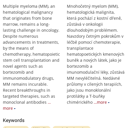
Multiple myeloma (MM), an
Mnohočetný myelom (MM),
hematological malignancy
hematologická malignita,
that originates from bone
která pochází z kostní dřeně,
marrow, remains a long-
zůstává v onkologii
lasting challenge in oncology.
dlouhodobým problémem.
Despite numerous
Navzdory četným pokrokům v
advancements in treatments,
léčbě pomocí chemoterapie,
by the means of
transplantace
chemotherapy, hematopoietic
hematopoetických kmenových
stem cell transplantation and
buněk a nových látek, jako je
novel agents such as
bortezomib a
bortezomib and
imunomodulační léky, zůstává
immunomodulatory drugs,
MM nevyléčitelná. Nedávné
MM remains incurable.
průlomy v cílených terapiích,
Recent breakthroughs in
jako jsou monoklonální
targeted therapies, such as
protilátky a T-buňky
monoclonal antibodies
…
chimérického
…more
more
Keywords