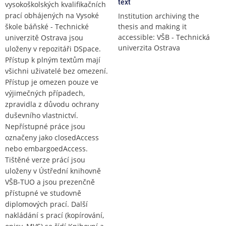
text
vysokoškolských kvalifikačních
prací obhájených na Vysoké
Institution archiving the
škole báňské - Technické
thesis and making it
accessible: VŠB - Technická
univerzitě Ostrava jsou
univerzita Ostrava
uloženy v repozitáři DSpace.
Přístup k plným textům mají
všichni uživatelé bez omezení.
Přístup je omezen pouze ve
výjimečných případech,
zpravidla z důvodu ochrany
duševního vlastnictví.
Nepřístupné práce jsou
označeny jako closedAccess
nebo embargoedAccess.
Tištěné verze prácí jsou
uloženy v Ústřední knihovně
VŠB-TUO a jsou prezenčně
přístupné ve studovně
diplomových prací. Další
nakládání s prací (kopírování,