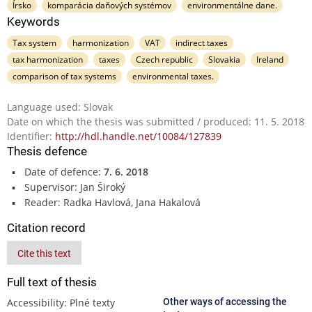
Írsko
komparácia daňových systémov
environmentálne dane.
Keywords
Tax system
harmonization
VAT
indirect taxes
tax harmonization
taxes
Czech republic
Slovakia
Ireland
comparison of tax systems
environmental taxes.
Language used: Slovak
Date on which the thesis was submitted / produced: 11. 5. 2018
Identifier:
http://hdl.handle.net/10084/127839
Thesis defence
Date of defence:
7. 6. 2018
Supervisor: Jan Široký
Reader: Radka Havlová, Jana Hakalová
Citation record
Cite this text
Full text of thesis
Accessibility: Plné texty
Other ways of accessing the