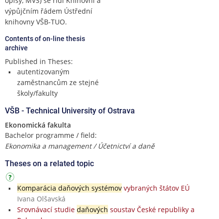
opisy, MVS) se řídí Knihovní a
výpůjčním řádem Ústřední
knihovny VŠB-TUO.
Contents of on-line thesis
archive
Published in Theses:
autentizovaným
zaměstnancům ze stejné
školy/fakulty
VŠB - Technical University of Ostrava
Ekonomická fakulta
Bachelor programme / field:
Ekonomika a management / Účetnictví a daně
Theses on a related topic
Komparácia daňových systémov
vybraných štátov EÚ
Ivana Olšavská
Srovnávací studie
daňových
soustav České republiky a