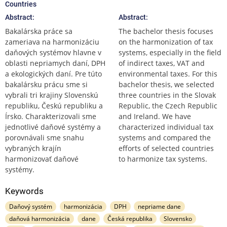
Countries
Abstract:
Abstract:
Bakalárska práce sa
The bachelor thesis focuses
zameriava na harmonizáciu
on the harmonization of tax
daňových systémov hlavne v
systems, especially in the field
oblasti nepriamych daní, DPH
of indirect taxes, VAT and
a ekologických daní. Pre túto
environmental taxes. For this
bakalársku prácu sme si
bachelor thesis, we selected
vybrali tri krajiny Slovenskú
three countries in the Slovak
republiku, Českú republiku a
Republic, the Czech Republic
Írsko. Charakterizovali sme
and Ireland. We have
jednotlivé daňové systémy a
characterized individual tax
porovnávali sme snahu
systems and compared the
vybraných krajín
efforts of selected countries
harmonizovať daňové
to harmonize tax systems.
systémy.
Keywords
Daňový systém
harmonizácia
DPH
nepriame dane
daňová harmonizácia
dane
Česká republika
Slovensko