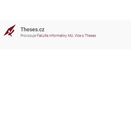
Theses.cz
Provozuje
Fakulta informatiky MU
,
Více o Theses
Potřebujete poradit?
Zapojené školy
theses@fi.muni.cz
Správci zapojených škol
Nápověda
Soukromí
Často kladené dotazy
Přístupnost
Zobrazit klasickou verzi