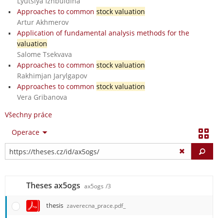
Lyutsiya Izhbuldina
Approaches to common
stock valuation
Artur Akhmerov
Application of fundamental analysis methods for the
valuation
Salome Tsekvava
Approaches to common
stock valuation
Rakhimjan Jarylgapov
Approaches to common
stock valuation
Vera Gribanova
Všechny práce
Operace
Vy
Theses ax5ogs
ax5ogs
/3
thesis
zaverecna_prace.pdf_