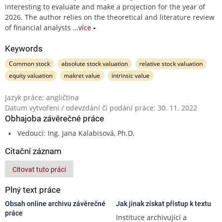
interesting to evaluate and make a projection for the year of
2026. The author relies on the theoretical and literature review
of financial analysts
…více
Keywords
Common stock
absolute stock valuation
relative stock valuation
equity valuation
makret value
intrinsic value
Jazyk práce: angličtina
Datum vytvoření / odevzdání či podání práce: 30. 11. 2022
Obhajoba závěrečné práce
Vedoucí: Ing. Jana Kalabisová, Ph.D.
Citační záznam
Citovat tuto práci
Plný text práce
Obsah online archivu závěrečné
Jak jinak získat přístup k textu
práce
Instituce archivující a