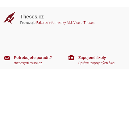
Theses.cz
Provozuje
Fakulta informatiky MU
,
Více o Theses
Potřebujete poradit?
Zapojené školy
theses@fi.muni.cz
Správci zapojených škol
Nápověda
Soukromí
Často kladené dotazy
Přístupnost
Zobrazit klasickou verzi
Nahoru