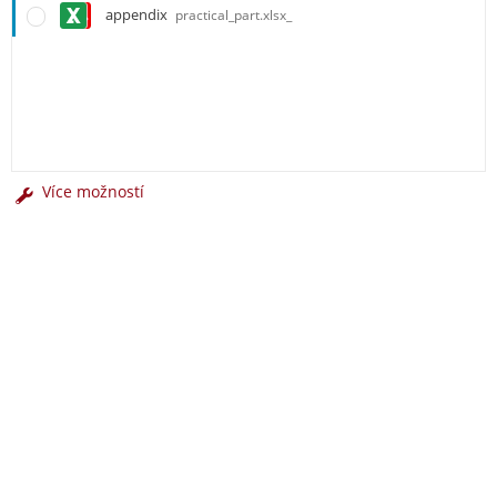
appendix
practical_part.xlsx_
Více možností