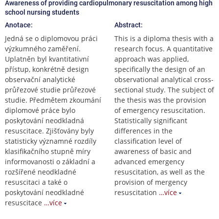
Awareness of providing cardiopulmonary resuscitation among high
school nursing students
Anotace:
Abstract:
Jedná se o diplomovou práci
This is a diploma thesis with a
výzkumného zaměření.
research focus. A quantitative
Uplatněn byl kvantitativní
approach was applied,
přístup, konkrétně design
specifically the design of an
observační analytické
observational analytical cross-
průřezové studie průřezové
sectional study. The subject of
studie. Předmětem zkoumání
the thesis was the provision
diplomové práce bylo
of emergency resuscitation.
poskytování neodkladná
Statistically significant
resuscitace. Zjišťovány byly
differences in the
statisticky významné rozdíly
classification level of
klasifikačního stupně míry
awareness of basic and
informovanosti o základní a
advanced emergency
rozšířené neodkladné
resuscitation, as well as the
resuscitaci a také o
provision of mergency
poskytování neodkladné
resuscitation
…více
resuscitace
…více