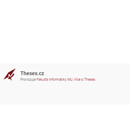
Theses.cz
Provozuje
Fakulta informatiky MU
,
Více o Theses
Potřebujete poradit?
Zapojené školy
theses@fi.muni.cz
Správci zapojených škol