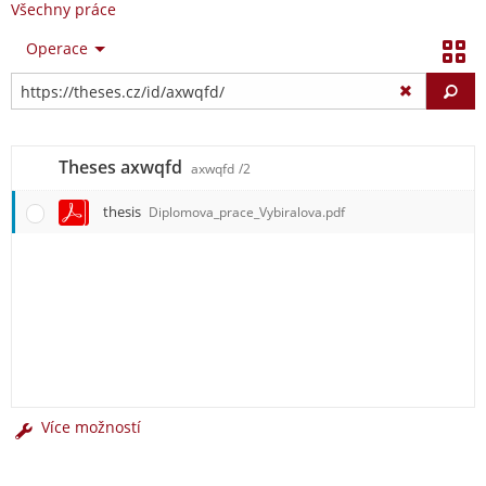
Všechny práce
Operace
Vy
Theses axwqfd
axwqfd
/2
thesis
Diplomova_prace_Vybiralova.pdf
Více možností