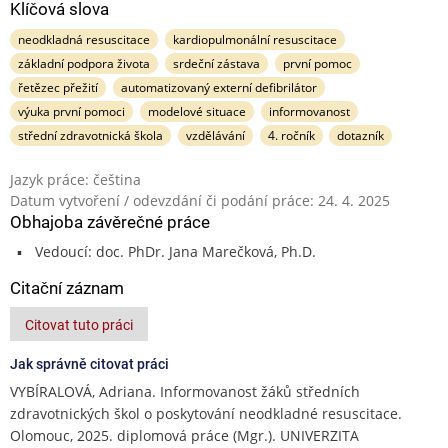
Klíčová slova
neodkladná resuscitace
kardiopulmonální resuscitace
základní podpora života
srdeční zástava
první pomoc
řetězec přežití
automatizovaný externí defibrilátor
výuka první pomoci
modelové situace
informovanost
střední zdravotnická škola
vzdělávání
4. ročník
dotazník
Jazyk práce: čeština
Datum vytvoření / odevzdání či podání práce: 24. 4. 2025
Obhajoba závěrečné práce
Vedoucí: doc. PhDr. Jana Marečková, Ph.D.
Citační záznam
Citovat tuto práci
Jak správně citovat práci
VYBÍRALOVÁ, Adriana. Informovanost žáků středních
zdravotnických škol o poskytování neodkladné resuscitace.
Olomouc, 2025. diplomová práce (Mgr.). UNIVERZITA