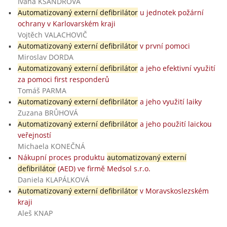
Ivana KSANDROVÁ
Automatizovaný externí defibrilátor
u jednotek požární
ochrany v Karlovarském kraji
Vojtěch VALACHOVIČ
Automatizovaný externí defibrilátor
v první pomoci
Miroslav DORDA
Automatizovaný externí defibrilátor
a jeho efektivní využití
za pomoci first responderů
Tomáš PARMA
Automatizovaný externí defibrilátor
a jeho využití laiky
Zuzana BRŮHOVÁ
Automatizovaný externí defibrilátor
a jeho použití laickou
veřejností
Michaela KONEČNÁ
Nákupní proces produktu
automatizovaný externí
defibrilátor
(AED) ve firmě Medsol s.r.o.
Daniela KLAPÁLKOVÁ
Automatizovaný externí defibrilátor
v Moravskoslezském
kraji
Aleš KNAP