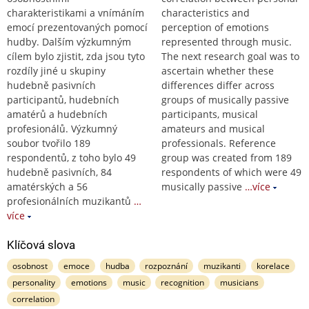
charakteristikami a vnímáním
characteristics and
emocí prezentovaných pomocí
perception of emotions
hudby. Dalším výzkumným
represented through music.
cílem bylo zjistit, zda jsou tyto
The next research goal was to
rozdíly jiné u skupiny
ascertain whether these
hudebně pasivních
differences differ across
participantů, hudebních
groups of musically passive
amatérů a hudebních
participants, musical
profesionálů. Výzkumný
amateurs and musical
soubor tvořilo 189
professionals. Reference
respondentů, z toho bylo 49
group was created from 189
hudebně pasivních, 84
respondents of which were 49
amatérských a 56
musically passive
…více
profesionálních muzikantů
…
více
Klíčová slova
osobnost
emoce
hudba
rozpoznání
muzikanti
korelace
personality
emotions
music
recognition
musicians
correlation