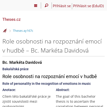
Přihlásit se
Přihlásit se (EduID)
Theses.cz
>
Theses ay167c
Role osobnosti na rozpoznání emocí
v hudbě – Bc. Markéta Davidová
Bc. Markéta Davidová
Bakalářská práce
Role osobnosti na rozpoznání emocí v hudbě
Role of personality in the recognition of emotions in music
Anotace:
Abstract:
Cílem této bakalářské práce je
The goal of this bachelor
zjistit souvislosti mezi
thesis is to ascertain the
osobnostními
correlation between personal