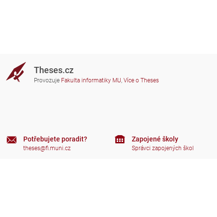
Theses.cz
Provozuje
Fakulta informatiky MU
,
Více o Theses
Potřebujete poradit?
Zapojené školy
theses@fi.muni.cz
Správci zapojených škol
Nápověda
Soukromí
Často kladené dotazy
Přístupnost
Zobrazit klasickou verzi