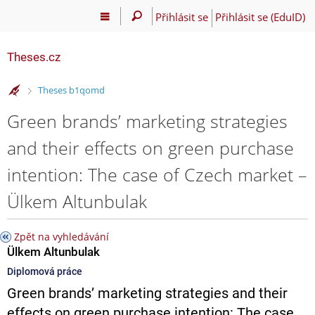
Přihlásit se
Přihlásit se (EduID)
Theses.cz
>
Theses b1qomd
Green brands’ marketing strategies
and their effects on green purchase
intention: The case of Czech market –
Ülkem Altunbulak
Zpět na vyhledávání
Ülkem Altunbulak
Diplomová práce
Green brands’ marketing strategies and their
effects on green purchase intention: The case