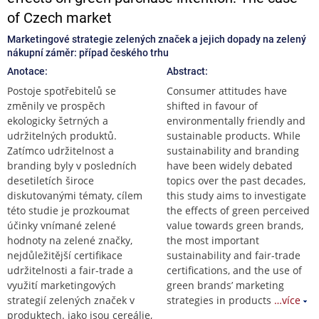
of Czech market
Marketingové strategie zelených značek a jejich dopady na zelený
nákupní záměr: případ českého trhu
Anotace:
Abstract:
Postoje spotřebitelů se
Consumer attitudes have
změnily ve prospěch
shifted in favour of
ekologicky šetrných a
environmentally friendly and
udržitelných produktů.
sustainable products. While
Zatímco udržitelnost a
sustainability and branding
branding byly v posledních
have been widely debated
desetiletích široce
topics over the past decades,
diskutovanými tématy, cílem
this study aims to investigate
této studie je prozkoumat
the effects of green perceived
účinky vnímané zelené
value towards green brands,
hodnoty na zelené značky,
the most important
nejdůležitější certifikace
sustainability and fair-trade
udržitelnosti a fair-trade a
certifications, and the use of
využití marketingových
green brands’ marketing
strategií zelených značek v
strategies in products
…více
produktech. jako jsou cereálie,