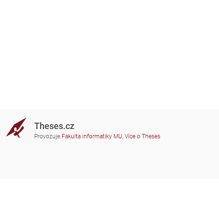
Theses.cz
Provozuje
Fakulta informatiky MU
,
Více o Theses
Potřebujete poradit?
Zapojené školy
theses@fi.muni.cz
Správci zapojených škol