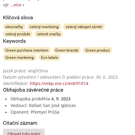
sýr
…více
Klíčová slova
ekoznačky
zelený marketing
zelený nákupní záměr
zelený produkt
zelené značky
Keywords
Green purchase intention
Green brands
Green product
Green marketing
Eco-labels
Jazyk práce: angličtina
Datum vytvoření / odevzdání či podání práce: 30. 6. 2023
Identifikátor:
https://vskp.vse.cz/eid/91014
Obhajoba závěrečné práce
Obhajoba proběhla
4. 9. 2023
Vedoucí: Rafael San José Iglesias
Oponent: Přemysl Průša
Citační záznam
Citovat tuto práci