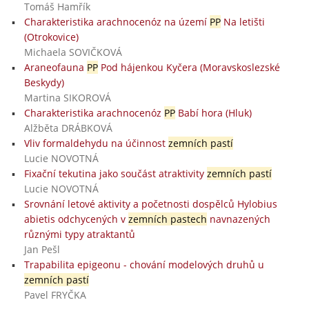
Tomáš Hamřík
Charakteristika arachnocenóz na území
PP
Na letišti
(Otrokovice)
Michaela SOVIČKOVÁ
Araneofauna
PP
Pod hájenkou Kyčera (Moravskoslezské
Beskydy)
Martina SIKOROVÁ
Charakteristika arachnocenóz
PP
Babí hora (Hluk)
Alžběta DRÁBKOVÁ
Vliv formaldehydu na účinnost
zemních pastí
Lucie NOVOTNÁ
Fixační tekutina jako součást atraktivity
zemních pastí
Lucie NOVOTNÁ
Srovnání letové aktivity a početnosti dospělců Hylobius
abietis odchycených v
zemních pastech
navnazených
různými typy atraktantů
Jan Pešl
Trapabilita epigeonu - chování modelových druhů u
zemních pastí
Pavel FRYČKA