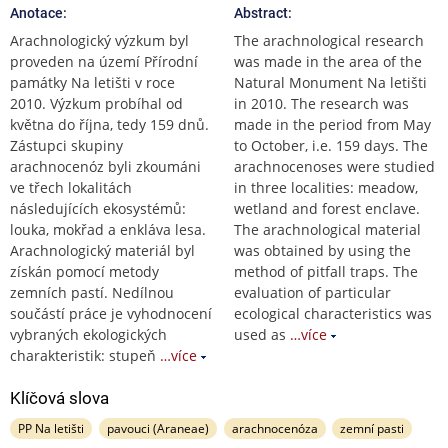
Anotace:
Abstract:
Arachnologický výzkum byl
The arachnological research
proveden na území Přírodní
was made in the area of the
památky Na letišti v roce
Natural Monument Na letišti
2010. Výzkum probíhal od
in 2010. The research was
května do října, tedy 159 dnů.
made in the period from May
Zástupci skupiny
to October, i.e. 159 days. The
arachnocenóz byli zkoumáni
arachnocenoses were studied
ve třech lokalitách
in three localities: meadow,
následujících ekosystémů:
wetland and forest enclave.
louka, mokřad a enkláva lesa.
The arachnological material
Arachnologický materiál byl
was obtained by using the
získán pomocí metody
method of pitfall traps. The
zemních pastí. Nedílnou
evaluation of particular
součástí práce je vyhodnocení
ecological characteristics was
vybraných ekologických
used as
…více
charakteristik: stupeň
…více
Klíčová slova
PP Na letišti
pavouci (Araneae)
arachnocenóza
zemní pasti