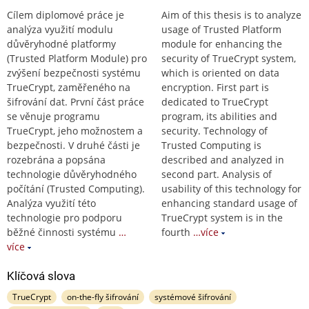
Cílem diplomové práce je
Aim of this thesis is to analyze
analýza využití modulu
usage of Trusted Platform
důvěryhodné platformy
module for enhancing the
(Trusted Platform Module) pro
security of TrueCrypt system,
zvýšení bezpečnosti systému
which is oriented on data
TrueCrypt, zaměřeného na
encryption. First part is
šifrování dat. První část práce
dedicated to TrueCrypt
se věnuje programu
program, its abilities and
TrueCrypt, jeho možnostem a
security. Technology of
bezpečnosti. V druhé části je
Trusted Computing is
rozebrána a popsána
described and analyzed in
technologie důvěryhodného
second part. Analysis of
počítání (Trusted Computing).
usability of this technology for
Analýza využití této
enhancing standard usage of
technologie pro podporu
TrueCrypt system is in the
běžné činnosti systému
…
fourth
…více
více
Klíčová slova
TrueCrypt
on-the-fly šifrování
systémové šifrování