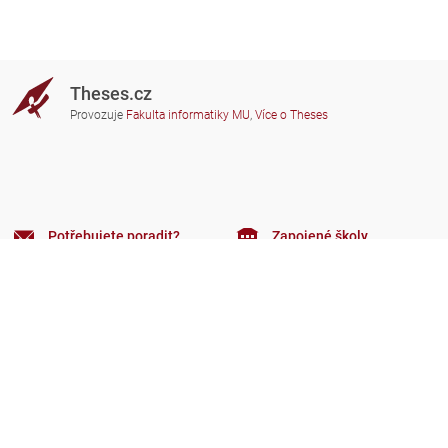
Theses.cz
Provozuje
Fakulta informatiky MU
,
Více o Theses
Potřebujete poradit?
Zapojené školy
theses@fi.muni.cz
Správci zapojených škol
Nápověda
Soukromí
Často kladené dotazy
Přístupnost
Zobrazit klasickou verzi