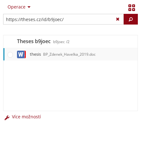
Operace
Vy
Theses b9joec
b9joec
/2
thesis
BP_Zdenek_Havelka_2019.doc
Více možností