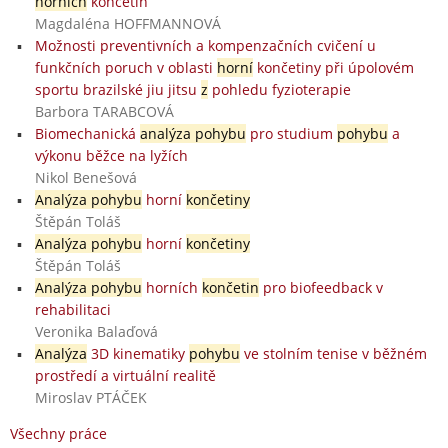
horních
končetin
Magdaléna HOFFMANNOVÁ
Možnosti preventivních a kompenzačních cvičení u
funkčních poruch v oblasti
horní
končetiny při úpolovém
sportu brazilské jiu jitsu
z
pohledu fyzioterapie
Barbora TARABCOVÁ
Biomechanická
analýza pohybu
pro studium
pohybu
a
výkonu běžce na lyžích
Nikol Benešová
Analýza pohybu
horní
končetiny
Štěpán Toláš
Analýza pohybu
horní
končetiny
Štěpán Toláš
Analýza pohybu
horních
končetin
pro biofeedback v
rehabilitaci
Veronika Balaďová
Analýza
3D kinematiky
pohybu
ve stolním tenise v běžném
prostředí a virtuální realitě
Miroslav PTÁČEK
Všechny práce