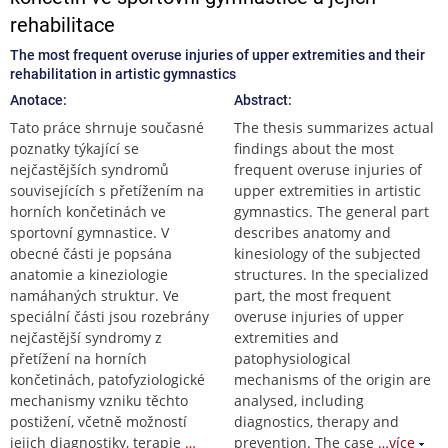
rehabilitace
The most frequent overuse injuries of upper extremities and their
rehabilitation in artistic gymnastics
Anotace:
Abstract:
Tato práce shrnuje současné
The thesis summarizes actual
poznatky týkající se
findings about the most
nejčastějších syndromů
frequent overuse injuries of
souvisejících s přetížením na
upper extremities in artistic
horních končetinách ve
gymnastics. The general part
sportovní gymnastice. V
describes anatomy and
obecné části je popsána
kinesiology of the subjected
anatomie a kineziologie
structures. In the specialized
namáhaných struktur. Ve
part, the most frequent
speciální části jsou rozebrány
overuse injuries of upper
nejčastější syndromy z
extremities and
přetížení na horních
patophysiological
končetinách, patofyziologické
mechanisms of the origin are
mechanismy vzniku těchto
analysed, including
postižení, včetně možností
diagnostics, therapy and
jejich diagnostiky, terapie
…
prevention. The case
…více