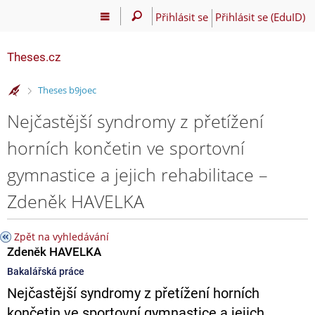
Přihlásit se
Přihlásit se (EduID)
Theses.cz
>
Theses b9joec
Nejčastější syndromy z přetížení
horních končetin ve sportovní
gymnastice a jejich rehabilitace –
Zdeněk HAVELKA
Zpět na vyhledávání
Zdeněk HAVELKA
Bakalářská práce
Nejčastější syndromy z přetížení horních
končetin ve sportovní gymnastice a jejich