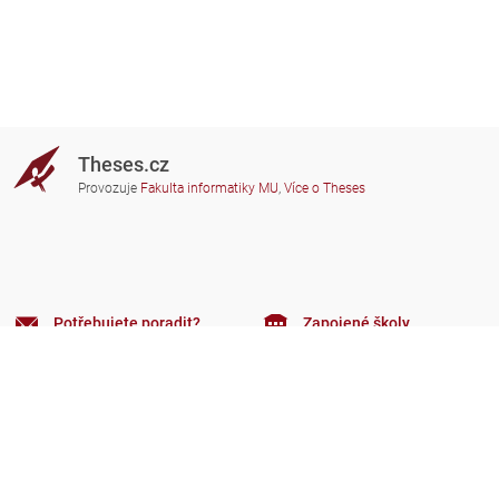
Theses.cz
Provozuje
Fakulta informatiky MU
,
Více o Theses
Potřebujete poradit?
Zapojené školy
theses@fi.muni.cz
Správci zapojených škol
Nápověda
Soukromí
Často kladené dotazy
Přístupnost
Zobrazit klasickou verzi