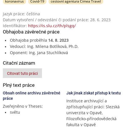
koronavirus
Covid-19
cestovní agentura Cimea Travel
Jazyk práce: čeština
Datum vytvoření / odevzdání či podání práce: 28. 6. 2023
Identifikátor:
https://is.slu.cz/th/plsgq/
Obhajoba závěrečné práce
Obhajoba proběhla
14. 8. 2023
Vedoucí: Ing. Milena Botlíková, Ph.D.
Oponent: Ing. Jana Stuchlíková
Citační záznam
Citovat tuto práci
Plný text práce
Obsah online archivu závěrečné
Jak jinak získat přístup k textu
práce
Instituce archivující a
Zveřejněno v Theses:
zpřístupňující práci: Slezská
světu
univerzita v Opavě,
Filozoficko-přírodovědecká
fakulta v Opavě