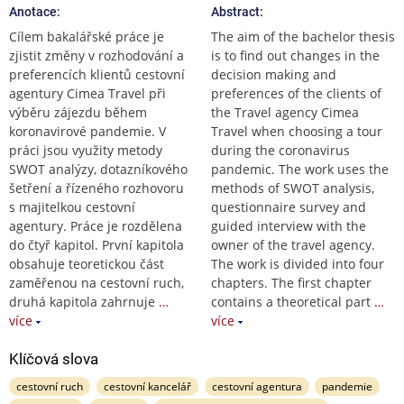
Anotace:
Abstract:
Cílem bakalářské práce je
The aim of the bachelor thesis
zjistit změny v rozhodování a
is to find out changes in the
preferencích klientů cestovní
decision making and
agentury Cimea Travel při
preferences of the clients of
výběru zájezdu během
the Travel agency Cimea
koronavirové pandemie. V
Travel when choosing a tour
práci jsou využity metody
during the coronavirus
SWOT analýzy, dotazníkového
pandemic. The work uses the
šetření a řízeného rozhovoru
methods of SWOT analysis,
s majitelkou cestovní
questionnaire survey and
agentury. Práce je rozdělena
guided interview with the
do čtyř kapitol. První kapitola
owner of the travel agency.
obsahuje teoretickou část
The work is divided into four
zaměřenou na cestovní ruch,
chapters. The first chapter
druhá kapitola zahrnuje
…
contains a theoretical part
…
více
více
Klíčová slova
cestovní ruch
cestovní kancelář
cestovní agentura
pandemie